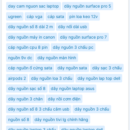
day cam nguon sac laptop
dây nguồn surface pro 5
ugreen
cáp vga
cáp sata
pin loa keo 12v
dây nguồn số 8 dài 2 m
dây nối dài usb
dây nguồn máy in canon
dây nguồn surface pro 7
cáp nguồn cpu 8 pin
dây nguôn 3 chấu pc
nguồn 9v dc
dây nguồn màn hình
cáp nguồn ổ cứng sata
dây nguồn sata
dây sạc 3 chấu
airpods 2
dây nguồn loa 3 chấu
dây nguồn lap top dell
dây nguồn sạc số 8
dây nguồn laptop asus
dây nguồn 3 chân
dây nồi cơm điện
dây nguồn số 8 3 chấu cắm usb
dây nguồn 3 chấu
nguồn số 8
dây nguồn tivi lg chính hãng
dây nguồn laptop 3 chấu
dây nguồn laptop dell