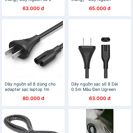
2x0.75mm² 2.5A 220V|dài
ME301N - VAC5SN |
63.000 đ
65.000 đ
1.6m|Chuẩn Châu Âu
2x0.5mm² | 2.5A – 250V -
dài 1.2m
Dây nguồn số 8 dùng cho
Dây nguồn sạc số 8 Dài
adapter sạc laptop 1m
0.5m Màu Đen Ugreen
Ugreen 159OL40312CD
ACC40311CD159 Hàng
80.000 đ
63.000 đ
Hàng chính hãng
chính hãng