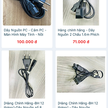
Dây Nguồn PC - Cắm PC -
Hàng chính hãng - Dây
Màn Hình Máy Tính - Nồi
Nguồn 2 Chấu 1.6m Phích
Cơm Điện. Hàng Nhập Khẩu
Cắm Tải Cao 16A 250V
100.000 đ
71.000 đ
, màu Đen
Dùng Cho Máy Tính, Nồi
Cơm Điện Thiết Bị Điện Bảo
Hành 12 Tháng
[Hàng Chính Hãng-BH 12
[Hàng Chính Hãng-BH 12
tháng]-Dây Nguồn số 8
tháng] - Dây Nguồn