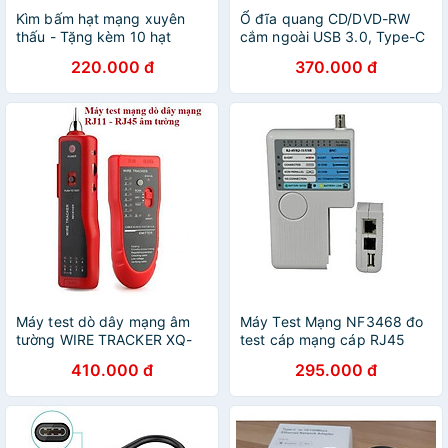
Kìm bấm hạt mạng xuyên
Ổ đĩa quang CD/DVD-RW
thấu - Tặng kèm 10 hạt
cắm ngoài USB 3.0, Type-C
RJ45 xuyên thấu
cho Macbook, Laptop
220.000 đ
370.000 đ
Máy test dò dây mạng âm
Máy Test Mạng NF3468 đo
tường WIRE TRACKER XQ-
test cáp mạng cáp RJ45
350 chất lượng cao
test cáp đồng trục BNC
410.000 đ
295.000 đ
chuyên nghiệp