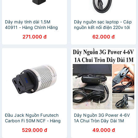
Dây máy tính dài 1.5M
Dây nguồn sạc laptop - Cáp
40911 - Hàng Chính Hãng
nguồn kết nối điện 220v tới
cục sạc laptop - Cáp dây
271.000 đ
62.000 đ
sạc nguồn laptop - Hàng
chính hãng
Đầu Jack Nguồn Furutech
Dây Nguồn 3G Power 4-6V
Carbon Fi 50M NCF - Hàng
1A Chui Tròn Dây Dài 1M
Chính Hãng
529.000 đ
49.000 đ