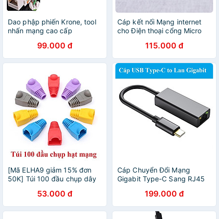
Dao phập phiến Krone, tool
Cáp kết nối Mạng internet
nhấn mạng cao cấp
cho Điện thoại cổng Micro
USB sang mạng LAN
99.000 đ
115.000 đ
Ethernet và 3 cổng USB
[Mã ELHA9 giảm 15% đơn
Cáp Chuyển Đổi Mạng
50K] Túi 100 đầu chụp dây
Gigabit Type-C Sang RJ45
mạng Cat5 có móc gài
Cho Máy Tính Xách Tay
53.000 đ
199.000 đ
(Xanh)