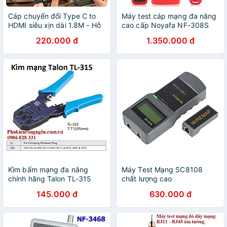
Cáp chuyển đổi Type C to
Máy test cáp mạng đa năng
HDMI siêu xịn dài 1.8M - Hỗ
cao cấp Noyafa NF-308S
trợ 4K 60hz
test POE
220.000 đ
1.350.000 đ
Kìm bấm mạng đa năng
Máy Test Mạng SC8108
chính hãng Talon TL-315
chất lượng cao
145.000 đ
630.000 đ