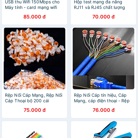
USB thu Wifi 150Mbps cho
Hộp test mạng đa năng
Máy tính - card mạng wifi
RJ11 và RJ45 chất lượng
150M
cao
85.000 đ
70.000 đ
Rệp Nối Cáp Mạng, Rệp Nối
Rệp Nối Cáp tín hiệu, Cáp
Cáp Thoại bộ 200 cái
Mạng, cáp điện thoại - Rệp
K1 K2 UY2
75.000 đ
76.000 đ