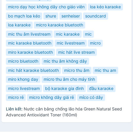
micro dạy học không dây cho giáo viên
loa kéo karaoke
bo mạch loa kéo
shure
senheiser
soundcard
loa karaoke
micro karaoke bluetooth
mic thu âm livestream
mic karaoke
mic
mic karaoke bluetooth
mic livestream
micro
miro karaoke bluetooth
mic hát live stream
micro bluetooth
mic thu âm không dây
mic hát karaoke bluetooth
micro thu âm
mic thu am
miro khong day
micro thu âm cho máy tính
micro livestream
bộ karaoke gia đình
đầu karaoke
micro rẻ
micro không dây giá rẻ
mỉco có dây
Liên kết:
Nước cân bằng chống lão hóa Green Natural Seed
Advanced Antioxidant Toner (160ml)