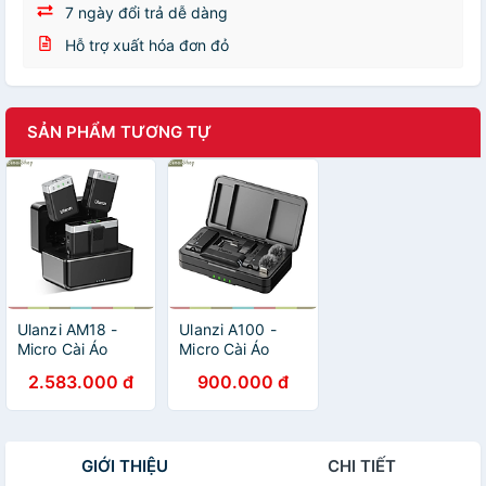
7 ngày đổi trả dễ dàng
Hỗ trợ xuất hóa đơn đỏ
SẢN PHẨM TƯƠNG TỰ
Ulanzi AM18 -
Ulanzi A100 -
Micro Cài Áo
Micro Cài Áo
Không Dây Kênh
Không Dây, Khử
2.583.000 đ
900.000 đ
Đôi Cho Máy
Tiếng Ồn 3 Cấp
Ảnh, Điện Thoại,
Cho Điện Thoại,
Bộ Nhớ Trong
Máy Ảnh Trong
8GB, Thời Lượng
Phạm Vi 20m -
GIỚI THIỆU
CHI TIẾT
Pin 20 Giờ - Hàng
Hàng chính hãng
chính hãng