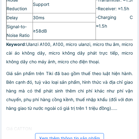
Support
Reduction
-Receiver: ≈1.5h
-Charging Case
Delay
30ms
≈1.5h
Signal-to-
≥58dB
Noise Ratio
Keyword
:Ulanzi A100, A100, micro ulanzi, micro thu âm, micro
cài áo không dây, micro không dây phát trực tiếp, micro
không dây cho máy ảnh, micro cho điện thoại.
Giá sản phẩm trên Tiki đã bao gồm thuế theo luật hiện hành.
Bên cạnh đó, tuỳ vào loại sản phẩm, hình thức và địa chỉ giao
hàng mà có thể phát sinh thêm chi phí khác như phí vận
chuyển, phụ phí hàng cồng kềnh, thuế nhập khẩu (đối với đơn
hàng giao từ nước ngoài có giá trị trên 1 triệu đồng).....
Giá CATTON
Xem thêm thông tin sản phẩm