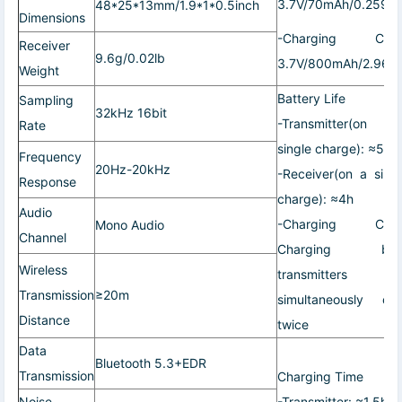
3.7V/70mAh/0.259W
48*25*13mm/1.9*1*0.5inch
Dimensions
-Charging Case
Receiver
9.6g/0.02lb
3.7V/800mAh/2.96W
Weight
Battery Life
Sampling
32kHz 16bit
-Transmitter(on 
Rate
single charge): ≈5h
Frequency
20Hz-20kHz
-Receiver(on a sing
Response
charge): ≈4h
Audio
-Charging Case
Mono Audio
Channel
Charging bot
Wireless
transmitters
Transmission
≥20m
simultaneously ove
Distance
twice
Data
Bluetooth 5.3+EDR
Transmission
Charging Time
Noise
-Transmitter: ≈1.5h