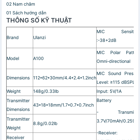
02 Nam châm
01 Sách hướng dẫn
THÔNG SỐ KỸ THUẬT
MIC Sensitivit
Brand
Ulanzi
:-38+2dB
MIC Polar Pattern
Model
A100
Omni-directional
MIC Sound Pressur
Dimensions
112*62*30mm/4.4*2.4*1.2inch
Level: ≥115 dBSPL
Weight
148g/0.33lb
Input: 5V/1A
Battery
Transmitter
43*18*18mm/1.7*0.7*0.7inch
Dimensions
- Transmitter
Transmitter
3.7V/70mAh/0.259W
8.8g/0.02lb
Weight
-Receiver:
Receiver