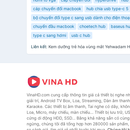
cáp chuyển đổi macbook
hub chia usb type-c 5
bộ chuyển đổi type c sang usb dành cho điện thoạ
chuyển đầu macbook
choetech hub
baseus hu
type c sang hdmi
usb c hub
Liên kết:
Kem dưỡng trẻ hóa vùng mắt Yehwadam Hw
VinaHD.com cung cấp thông tin giá cả thiết bị nghe nh
giải trí, Android TV Box, Loa, Streaming, Dàn âm thanh
Karaoke. Các thiết bị âm thanh, Tai nghe có dây, khôn
Loa, Micro, máy chiếu, màn chiếu... Thiết bị lưu trữ, U
cứng di động HDD, SSD... Bằng khả năng sẵn có cùng
ngừng, chúng tôi đã tổng hợp hơn 280000 sản phẩm, 
so sánh giá, tìm giá rẻ nhất trước khi mua.
Chúng tôi 