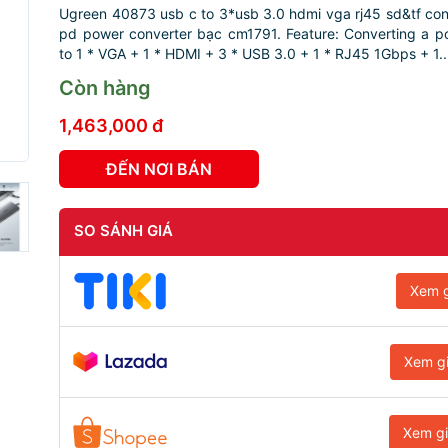
Ugreen 40873 usb c to 3*usb 3.0 hdmi vga rj45 sd&tf con
pd power converter bạc cm1791. Feature: Converting a p
to 1 * VGA + 1 * HDMI + 3 * USB 3.0 + 1 * RJ45 1Gbps + 1..
Còn hàng
1,463,000 đ
ĐẾN NƠI BÁN
SO SÁNH GIÁ
Xem g
Xem g
Xem g