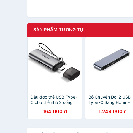
SẢN PHẨM TƯƠNG TỰ
Đầu đọc thẻ USB Type-
Bộ Chuyển Đổi 2 USB
C cho thẻ nhớ 2 cổng
Type-C Sang Hdmi +
Micro SD/SD và TF có
2*USB 3.0 Ports +
164.000 đ
1.249.000 đ
hỗ trợ chức năng OTG
Gigabit Lan + Type-C
màu Xám Ugreen
PD màu Gray Ugreen
TC50704CM184 Hàng
TC50984CM218 Hàn
chính hãng.
chính hãng.