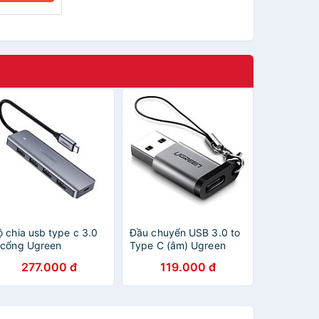
ộ chia usb type c 3.0
Đầu chuyển USB 3.0 to
 cổng Ugreen
Type C (âm) Ugreen
19OL70336CM Hàng
50533 - Hàng chính
277.000 đ
119.000 đ
hính hãng
hãng