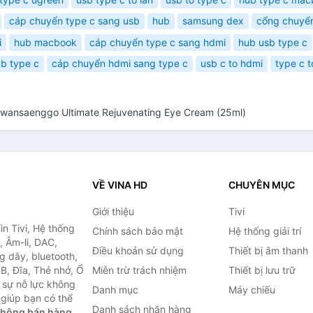
cáp chuyển type c sang usb
hub
samsung dex
cổng chuyể
i
hub macbook
cáp chuyển type c sang hdmi
hub usb type c
b type c
cáp chuyển hdmi sang type c
usb c to hdmi
type c t
ansaenggo Ultimate Rejuvenating Eye Cream (25ml)
VỀ VINA HD
CHUYÊN MỤC
Giới thiệu
Tivi
ìn Tivi, Hệ thống
Chính sách bảo mật
Hệ thống giải trí
, Âm-li, DAC,
Điều khoản sử dụng
Thiết bị âm thanh
g dây, bluetooth,
SB, Đĩa, Thẻ nhớ, Ổ
Miễn trừ trách nhiệm
Thiết bị lưu trữ
 sự nỗ lực không
Danh mục
Máy chiếu
giúp bạn có thể
Danh sách nhãn hàng
không bán hàng.