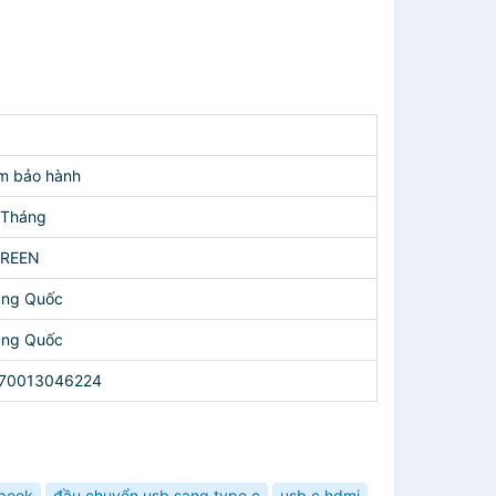
m bảo hành
 Tháng
REEN
ung Quốc
ung Quốc
70013046224
book
đầu chuyển usb sang type c
usb c hdmi