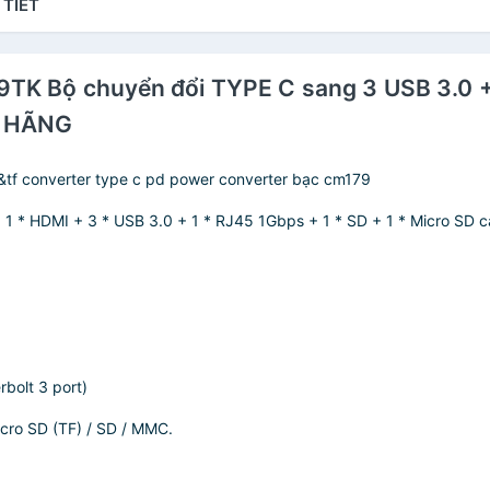
 TIẾT
K Bộ chuyển đổi TYPE C sang 3 USB 3.0 
H HÃNG
tf converter type c pd power converter bạc cm179
 + 1 * HDMI + 3 * USB 3.0 + 1 * RJ45 1Gbps + 1 * SD + 1 * Micro SD 
bolt 3 port)
icro SD (TF) / SD / MMC.