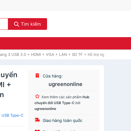
Tìm kiếm
sang 3 USB 3.0 + HDMI + VGA + LAN + SD TF + hỗ trợ nguồn TYPE 
uyển
Cửa hàng:
MI +
ugreenonline
̀n
Xem thêm các sản phẩm
Hub
chuyển đổi USB Type-C
bởi
ugreenonline
i USB Type-C
Giao hàng toàn quốc