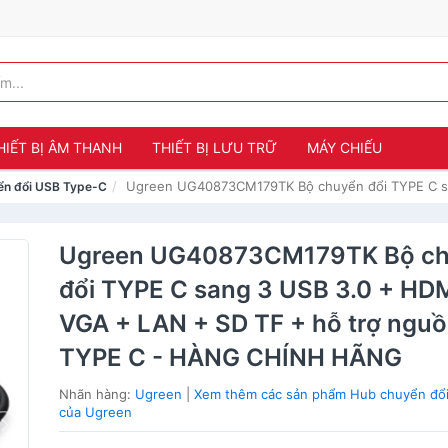
HIẾT BỊ ÂM THANH
THIẾT BỊ LƯU TRỮ
MÁY CHIẾU
Ugreen UG40873CM179TK Bộ chuyển đổi TYPE C 
ển đổi USB Type-C
Ugreen UG40873CM179TK Bộ ch
đổi TYPE C sang 3 USB 3.0 + HD
VGA + LAN + SD TF + hỗ trợ nguô
TYPE C - HÀNG CHÍNH HÃNG
Nhãn hàng:
Ugreen
|
Xem thêm các sản phẩm Hub chuyển đổ
của Ugreen