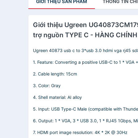
GIỚI THIỆU
SẢN PHẨM
THÔNG TIN
CHI
Giới thiệu Ugreen UG40873CM179T
trợ nguồn TYPE C - HÀNG CHÍN
Ugreen 40873 usb c to 3*usb 3.0 hdmi vga rj45 sd&
1. Feature: Converting a positive USB-C to 1 * VGA
2. Cable length: 15cm
3. Color: Gray
4. Shell material: AI alloy
5. Input: USB Type-C Male (compatible with Thunder
6. Output: 1 * VGA, 3 * USB 3.0, 1 * RJ45 1Gbps, M
7. HDMI port image resolution: 4K * 2K @ 30Hz