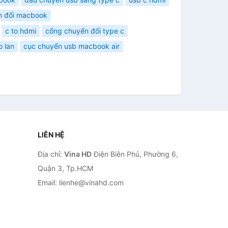
n đổi macbook
c to hdmi
cổng chuyển đổi type c
o lan
cục chuyển usb macbook air
LIÊN HỆ
Địa chỉ:
Vina HD
Điện Biên Phủ, Phường 6,
Quận 3, Tp.HCM
Email: lienhe@vinahd.com