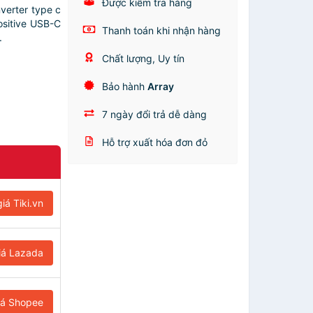
Được kiểm tra hàng
verter type c
ositive USB-C
Thanh toán khi nhận hàng
.
Chất lượng, Uy tín
Bảo hành
Array
7 ngày đổi trả dễ dàng
Hỗ trợ xuất hóa đơn đỏ
iá Tiki.vn
iá Lazada
iá Shopee