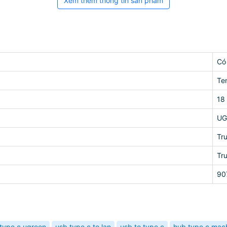
Xem thêm thông tin sản phẩm
Có
Te
18
UG
Tr
Tr
90
type c ugreen
usb type c to lan
usb to type c
hub type c mac