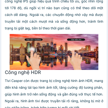
công nghệ IPS giúp hiệu quả trình chiếu tối ưu, góc nhìn rộng
tới 178 độ, dù ngồi vị trí nào bạn cũng có thể theo dõi một
cách dễ dàng. Ngoài ra, các chuyển động nhờ vậy mà được
truyền tải một cách mượt mà và sống động hơn, tránh tình
trạng bị giật lag, bền bỉ theo thời gian dài.
Công nghệ HDR
Tivi Casper còn được trang bị công nghệ hình ảnh HDR, mang
đến khả năng tái tạo hình ảnh tốt, tăng cường độ tương phản,
giúp hình ảnh trở nên sống động và gần đúng với thực tế hơn.
Ngoài ra, hình ảnh tivi được truyền tải rõ ràng, không bị mờ ở
các phần trắng, tránh hiện tượng bị mất chi tiết.