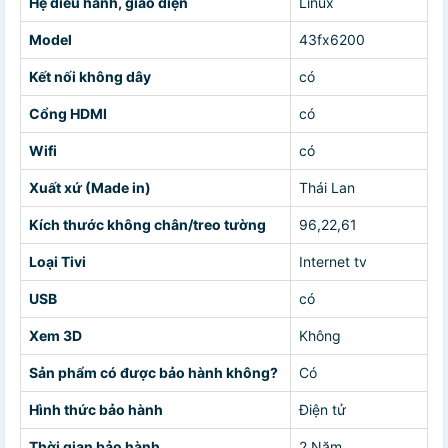
Hệ điều hành, giao diện
Linux
Model
43fx6200
Kết nối không dây
có
Cổng HDMI
có
Wifi
có
Xuất xứ (Made in)
Thái Lan
Kích thước không chân/treo tường
96,22,61
Loại Tivi
Internet tv
USB
có
Xem 3D
Không
Sản phẩm có được bảo hành không?
Có
Hình thức bảo hành
Điện tử
Thời gian bảo hành
2 Năm