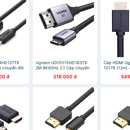
4HD127TK
Ugreen UG15515HD163TK
Cáp HDMI Ug
 chuyển đổi
2M 8K60Hz 2.1 Cáp chuyển
10179 (12m) 
 HDMI thuần
Mini HDMI sang HDMI dây
Chính Hãng
00 đ
218.000 đ
549
CHÍNH HÃNG
bọc dù - HÀNG CHÍNH HÃNG