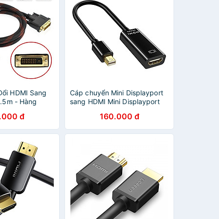
Đổi HDMI Sang
Cáp chuyển Mini Displayport
1.5m - Hàng
sang HDMI Mini Displayport
áp HDMI to DVI
To HDMI Cáp Chuyển
.000 đ
160.000 đ
5m - Giao Màu
Thunderbolt To HDMI - Hàng
- CÁP HDMI
Nhập Khẩu - Giao Màu Ngẫu
T
Nhiên