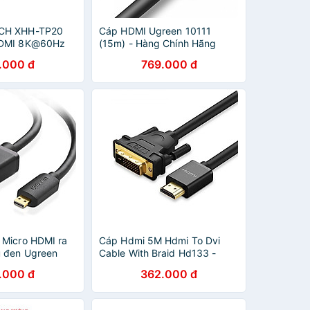
CH XHH-TP20
Cáp HDMI Ugreen 10111
HDMI 8K@60Hz
(15m) - Hàng Chính Hãng
 chính hãng)
.000 đ
769.000 đ
Micro HDMI ra
Cáp Hdmi 5M Hdmi To Dvi
 đen Ugreen
Cable With Braid Hd133 -
506HD Hàng
50350 Ugreen ( Hàng Chính
.000 đ
362.000 đ
Hãng )