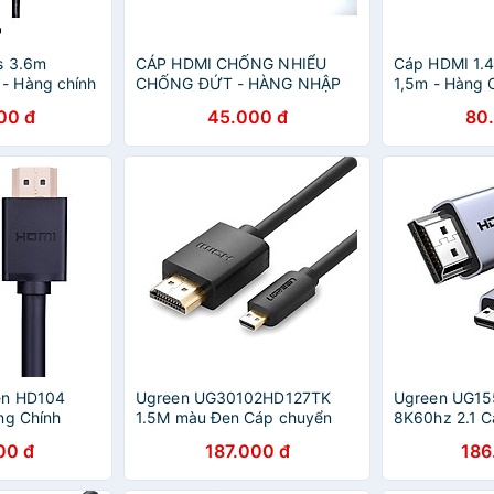
s 3.6m
CÁP HDMI CHỐNG NHIỂU
Cáp HDMI 1.4
- Hàng chính
CHỐNG ĐỨT - HÀNG NHẬP
1,5m - Hàng 
KHẨU
00 đ
45.000 đ
80
en HD104
Ugreen UG30102HD127TK
Ugreen UG1
ng Chính
1.5M màu Đen Cáp chuyển
8K60hz 2.1 C
đổi Micro HDMI sang HDMI
HDMI sang H
00 đ
187.000 đ
186
thuần đồng - HÀNG CHÍNH
- HÀNG CHÍ
HÃNG