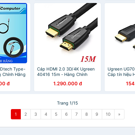
 Dtech Type-
Cáp HDMI 2.0 3D/4K Ugreen
Ugreen UG7
g Chính Hãng
40416 15m - Hàng Chính
Cáp tín hiệu
Hãng
CHÍNH HÃNG
00 đ
1.290.000 đ
154
Trang 1/15
1
2
3
4
5
6
7
8
9
10
»