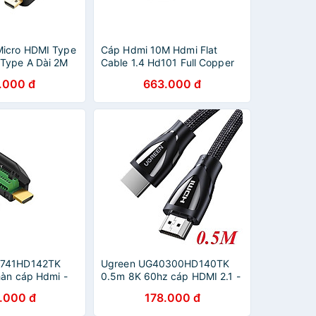
Micro HDMI Type
Cáp Hdmi 10M Hdmi Flat
Type A Dài 2M
Cable 1.4 Hd101 Full Copper
7 30103 - Hàng
19+1 Hd101 - 11183 Ugreen (
.000 đ
663.000 đ
Hàng Chính Hãng )
0741HD142TK
Ugreen UG40300HD140TK
hàn cáp Hdmi -
0.5m 8K 60hz cáp HDMI 2.1 -
 HÃNG
HÀNG CHÍNH HÃNG
.000 đ
178.000 đ