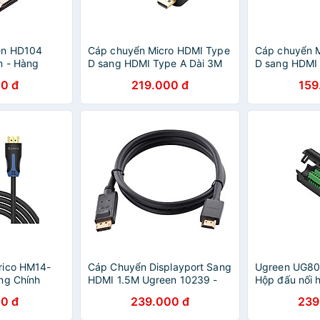
en HD104
Cáp chuyển Micro HDMI Type
Cáp chuyển 
n - Hàng
D sang HDMI Type A Dài 3M
D sang HDMI 
UGREEN HD127 30104 - Hàng
UGREEN HD12
0 đ
219.000 đ
159
chính hãng
chính hãng
rico HM14-
Cáp Chuyển Displayport Sang
Ugreen UG8
ng Chính
HDMI 1.5M Ugreen 10239 -
Hộp đấu nối 
Hàng Chính Hãng
HÀNG CHÍNH
0 đ
239.000 đ
239