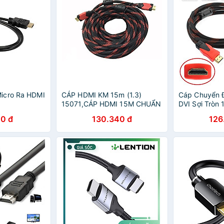
icro Ra HDMI
CÁP HDMI KM 15m (1.3)
Cáp Chuyển 
15071,CÁP HDMI 15M CHUẨN
DVI Sợi Tròn 
1.3-HÀNG CHÍNH HÃNG
Chính Hãng C
0 đ
130.340 đ
126
(24+1) dài 1.
Ngẫu Nhiên 
DISPLAYPOR