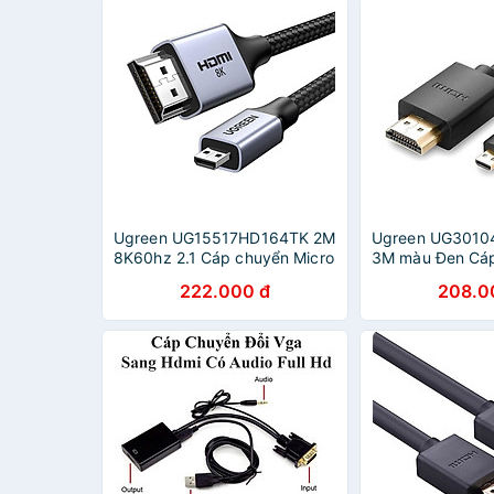
Ugreen UG15517HD164TK 2M
Ugreen UG3010
8K60hz 2.1 Cáp chuyển Micro
3M màu Đen Cáp
HDMI sang HDMI dây bọc dù
Micro HDMI sang
222.000 đ
208.0
- HÀNG CHÍNH HÃNG
đồng - HÀNG 