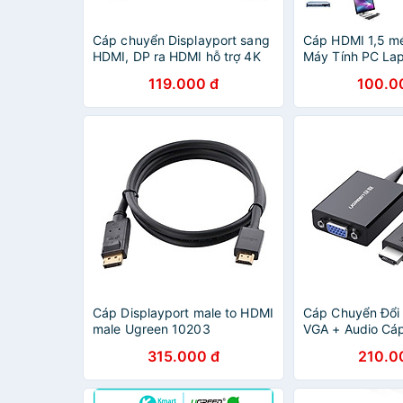
Cáp chuyển Displayport sang
Cáp HDMI 1,5 m
HDMI, DP ra HDMI hỗ trợ 4K
Máy Tính PC La
30hz/ 1080p 60hz cáp dài
Dây 2 Đầu HDMI
119.000 đ
100.0
1m8
Chuyển HDMI S
Cấp - Hàng Nhập
Màu Ngẫu Nhiê
Cáp Displayport male to HDMI
Cáp Chuyển Đổi
male Ugreen 10203
VGA + Audio Cá
Nguồn Phụ Ugre
315.000 đ
210.0