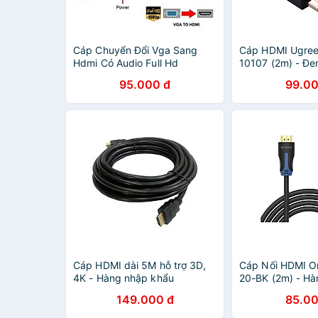
Cáp Chuyển Đổi Vga Sang
Cáp HDMI Ugre
Hdmi Có Audio Full Hd
10107 (2m) - Đe
Chính Hãng
95.000 đ
99.00
Cáp HDMI dài 5M hỗ trợ 3D,
Cáp Nối HDMI O
4K - Hàng nhập khẩu
20-BK (2m) - Hà
Hãng
149.000 đ
85.00