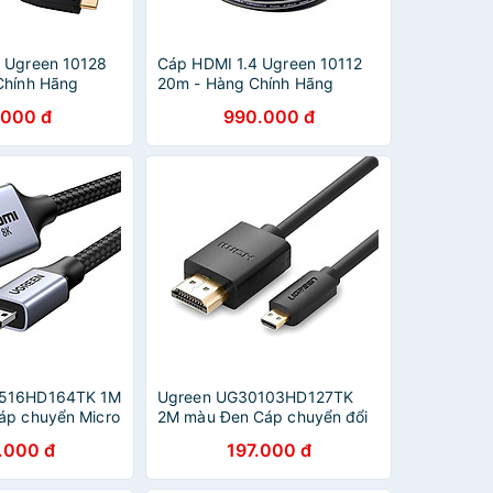
 Ugreen 10128
Cáp HDMI 1.4 Ugreen 10112
Chính Hãng
20m - Hàng Chính Hãng
.000 đ
990.000 đ
5516HD164TK 1M
Ugreen UG30103HD127TK
áp chuyển Micro
2M màu Đen Cáp chuyển đổi
DMI dây bọc dù
Micro HDMI sang HDMI thuần
.000 đ
197.000 đ
NH HÃNG
đồng - HÀNG CHÍNH HÃNG