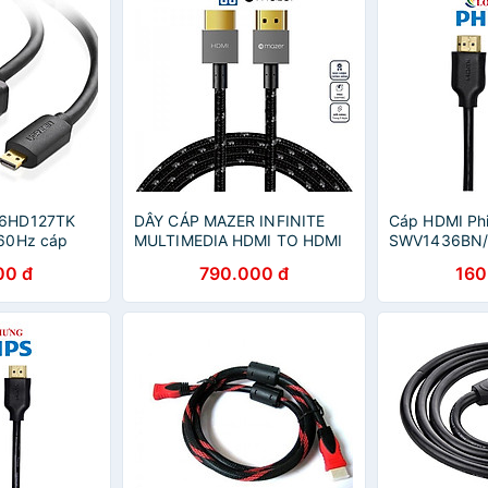
06HD127TK
DÂY CÁP MAZER INFINITE
Cáp HDMI Phi
60Hz cáp
MULTIMEDIA HDMI TO HDMI
SWV1436BN/9
HDMI - HÀNG
4K dây cáp Mazer bọc Nylon
hãng
00 đ
790.000 đ
160
bền bỉ và lâu dài Hàng Chính
Hãng