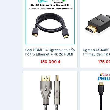
Cáp HDMI 1.4 Ugreen cao cấp
Ugreen UG405
hỗ trợ Ethernet + 4k 2k HDMI
1m màu đen 4K 
- Hàng Chính Hãng
Micro HDMI ra 
150.000 đ
175.0
CHÍNH HÃNG