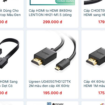
ét Dùng Cho
Cáp HDMI to HDMI 8K60Hz
Cáp CHOETE
ptop Màu Đen
LENTION HH21-M1.5 (dòng
HDMI sang 
 Dây Cáp
cao cấp) Hàng Chính Hãng
dài 2m (hàng
00 đ
299.000 đ
179
ang HDMI Cao
 Khẩu - Giao
n
 HDMI Sang
Ugreen UG40507HD127TK
Cáp 4K 60Hz 
p Dẹt Có
2M màu đen cáp 4K 60Hz
HDMI 1M màu
en
Micro HDMI ra HDMI - HÀNG
127CABLE40
00 đ
195.000 đ
175
CHÍNH HÃNG
chính hãng