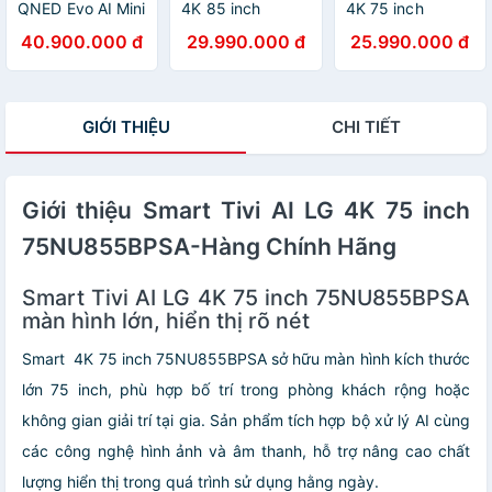
QNED Evo AI Mini
4K 85 inch
4K 75 inch
LED 4K 55 Inch
85NU805BPSB -
75NU805BPSB -
40.900.000 đ
29.990.000 đ
25.990.000 đ
55QNED86ASA/
HÀNG CHÍNH
HÀNG CHÍNH
65 Inch
HÃNG - CHỈ
HÃNG - CHỈ
65QNED86ASA/
GIAO HCM
GIAO HCM
75 Inch
GIỚI THIỆU
CHI TIẾT
75QNED86ASA/
86 Inch
86QNED86ASA -
Hàng Chính Hãng
- Mới 100
Giới thiệu Smart Tivi AI LG 4K 75 inch
75NU855BPSA-Hàng Chính Hãng
Smart Tivi AI LG 4K 75 inch 75NU855BPSA
màn hình lớn, hiển thị rõ nét
Smart 4K 75 inch 75NU855BPSA sở hữu màn hình kích thước
lớn 75 inch, phù hợp bố trí trong phòng khách rộng hoặc
không gian giải trí tại gia. Sản phẩm tích hợp bộ xử lý AI cùng
các công nghệ hình ảnh và âm thanh, hỗ trợ nâng cao chất
lượng hiển thị trong quá trình sử dụng hằng ngày.