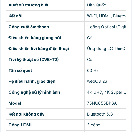
Xuất xứ thương hiệu
Hàn Quốc
Kết nối
Wi-Fi, HDMI , Bluetooth
Cổng xuất âm thanh
1 cổng Optical (Digital
Điều khiển bằng giọng nói
Có
Điều khiển tivi bằng điện thoại
Ứng dụng LG ThinQ
Tivi kỹ thuật số (DVB-T2)
Có
Tần số quét
60 Hz
Hệ điều hành, giao diện
webOS 26
Công nghệ xử lý hình ảnh
4K UHD, 4K Super Ups
Model
75NU855BPSA
Kết nối không dây
Bluetooth 5.3
Cổng HDMI
3 cổng