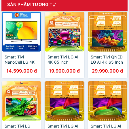
SẢN PHẨM TƯƠNG TỰ
Smart Tivi
Smart Tivi LG AI
Smart Tivi QNED
NanoCell LG 4K
4K 65 inch
LG AI 4K 65 Inch
65 inch
65UA8450PSA -
65QNED86BSA -
14.599.000 đ
19.900.000 đ
29.990.000 đ
65NANO76SQA
Hàng Chính Hãng
HÀNG CHÍNH
Model 2022-
- Mới 100%
HÃNG - CHỈ
Hàng chính hãng
GIAO HCM
Smart Tivi LG
Smart Tivi LG AI
Smart Tivi LG AI