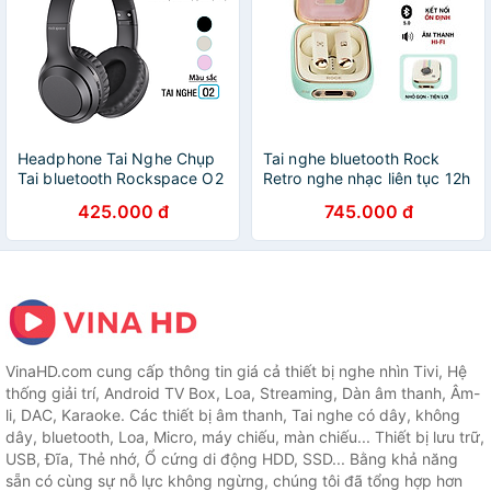
Headphone Tai Nghe Chụp
Tai nghe bluetooth Rock
Tai bluetooth Rockspace O2
Retro nghe nhạc liên tục 12h
kết nối không dây có mic
- Hàng chính hãng bảo hành
425.000 đ
745.000 đ
nghe nhạc liên tục 15h -
1 năm
Hàng chính hãng bảo hành
12 tháng
VinaHD.com cung cấp thông tin giá cả thiết bị nghe nhìn Tivi, Hệ
thống giải trí, Android TV Box, Loa, Streaming, Dàn âm thanh, Âm-
li, DAC, Karaoke. Các thiết bị âm thanh, Tai nghe có dây, không
dây, bluetooth, Loa, Micro, máy chiếu, màn chiếu... Thiết bị lưu trữ,
USB, Đĩa, Thẻ nhớ, Ổ cứng di động HDD, SSD... Bằng khả năng
sẵn có cùng sự nỗ lực không ngừng, chúng tôi đã tổng hợp hơn