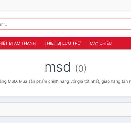
HIẾT BỊ ÂM THANH
THIẾT BỊ LƯU TRỮ
MÁY CHIẾU
msd
(0)
ng MSD. Mua sản phẩm chính hãng với giá tốt nhất, giao hàng tận 