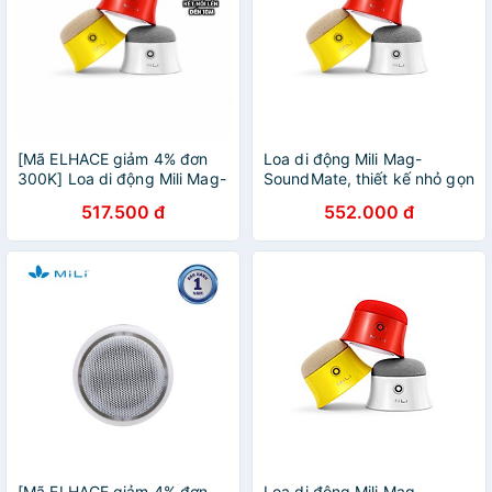
[Mã ELHACE giảm 4% đơn
Loa di động Mili Mag-
300K] Loa di động Mili Mag-
SoundMate, thiết kế nhỏ gọn
SoundMate - HD-M12
hỗ trợ sạc Magsafe, công
517.500 đ
552.000 đ
[CHÍNH HÃNG PHÂN PHỐI
nghệ TWS kết nối 2 loa với
VN, BẢO HÀNH 12 THÁNG]
nhau - HD-M12
[Mã ELHACE giảm 4% đơn
Loa di động Mili Mag-