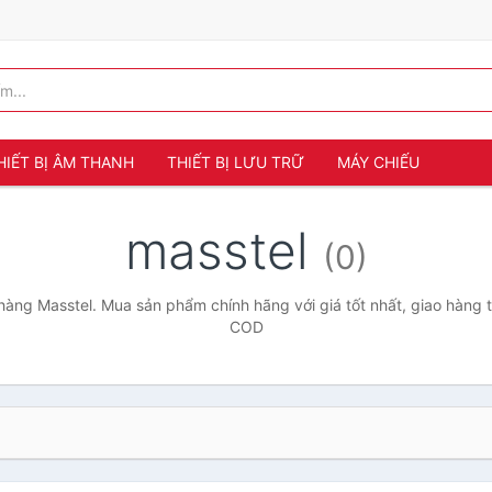
HIẾT BỊ ÂM THANH
THIẾT BỊ LƯU TRỮ
MÁY CHIẾU
masstel
(0)
àng Masstel. Mua sản phẩm chính hãng với giá tốt nhất, giao hàng t
COD