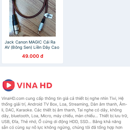
Jack Canon MAGIC Cái Ra
AV (Bông Sen) Liền Dây Cao
cấp - Hàng Nhập Khẩu
49.000 đ
Dùng Kết Nối Các Thiết Bị
Âm Thanh
VinaHD.com cung cấp thông tin giá cả thiết bị nghe nhìn Tivi, Hệ
thống giải trí, Android TV Box, Loa, Streaming, Dàn âm thanh, Âm-
li, DAC, Karaoke. Các thiết bị âm thanh, Tai nghe có dây, không
dây, bluetooth, Loa, Micro, máy chiếu, màn chiếu... Thiết bị lưu trữ,
USB, Đĩa, Thẻ nhớ, Ổ cứng di động HDD, SSD... Bằng khả năng
sẵn có cùng sự nỗ lực không ngừng, chúng tôi đã tổng hợp hơn