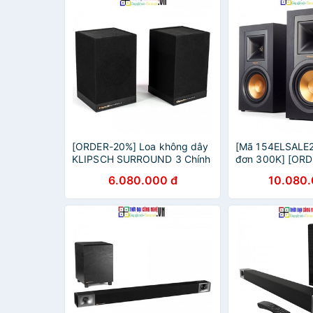
[ORDER-20%] Loa không dây
[Mã 154ELSALE2
KLIPSCH SURROUND 3 Chính
đơn 300K] [ORD
hãng - New 100%, Bảo hành
KLIPSCH R-51PM
6.080.000 đ
10.080.
12 tháng
- New 100%, Bả
tháng.