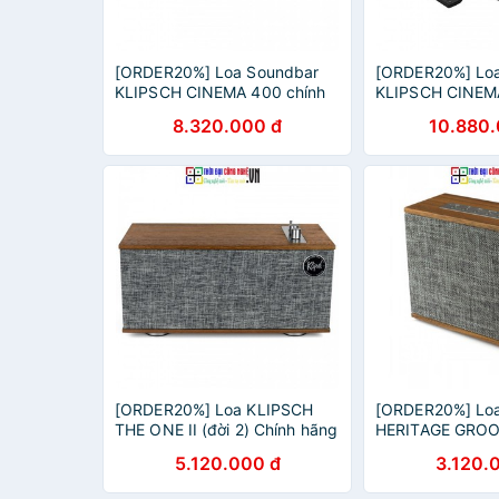
[ORDER20%] Loa Soundbar
[ORDER20%] Lo
KLIPSCH CINEMA 400 chính
KLIPSCH CINEMA
hãng New 100%, Bảo hành 12
hãng New 100%,
8.320.000 đ
10.880.
tháng.
tháng.
[ORDER20%] Loa KLIPSCH
[ORDER20%] Lo
THE ONE II (đời 2) Chính hãng
HERITAGE GROO
New 100%, Bảo hành 12
hãng New 100%,
5.120.000 đ
3.120.
tháng
tháng.