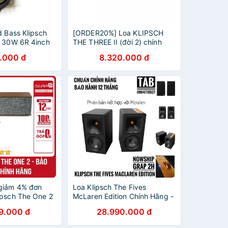
d Bass Klipsch
[ORDER20%] Loa KLIPSCH
h 30W 6R 4inch
THE THREE II (đời 2) chính
 từ PTD Sound
hãng New 100%, Bảo hành 12
.000 đ
8.320.000 đ
tháng.
giảm 4% đơn
Loa Klipsch The Fives
ipsch The One 2
McLaren Edition Chính Hãng -
hính hãng Anh
Bảo Hành 12 Tháng
9.000 đ
28.990.000 đ