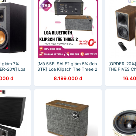
 giảm 7%
[Mã 55ELSALE2 giảm 5% đơn
[ORDER-20%]
ER-20%] Loa
3TR] Loa Klipsch The Three 2
THE FIVES Ch
 chính hãng
New Chính Hãng - Bảo Hành
100%, Bảo hà
000 đ
8.199.000 đ
16.4
o hành 12
12 Tháng