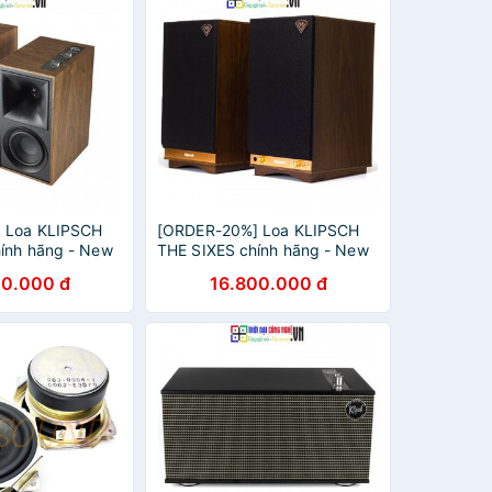
 Loa KLIPSCH
[ORDER-20%] Loa KLIPSCH
ính hãng - New
THE SIXES chính hãng - New
nh 12 tháng.
100%, Bảo hành 12 tháng.
00.000 đ
16.800.000 đ