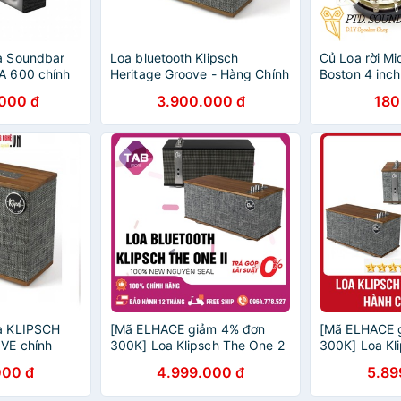
a Soundbar
Loa bluetooth Klipsch
Củ Loa rời Mi
 600 chính
Heritage Groove - Hàng Chính
Boston 4 inc
 Bảo hành 12
Hãng
DIY bass tốt
000 đ
3.900.000 đ
180
a KLIPSCH
[Mã ELHACE giảm 4% đơn
[Mã ELHACE 
VE chính
300K] Loa Klipsch The One 2
300K] Loa Kl
 Bảo hành 12
New Chính Hãng - Bảo Hành
- Bảo hành C
000 đ
4.999.000 đ
5.89
12Tháng
Duy Audio