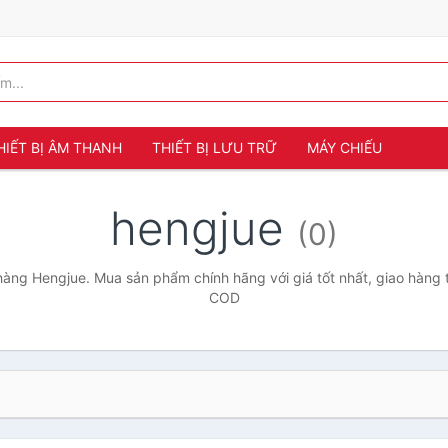
HIẾT BỊ ÂM THANH
THIẾT BỊ LƯU TRỮ
MÁY CHIẾU
hengjue
(0)
àng Hengjue. Mua sản phẩm chính hãng với giá tốt nhất, giao hàng t
COD