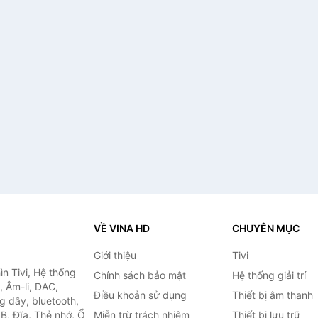
VỀ VINA HD
CHUYÊN MỤC
Giới thiệu
Tivi
ìn Tivi, Hệ thống
Chính sách bảo mật
Hệ thống giải trí
, Âm-li, DAC,
Điều khoản sử dụng
Thiết bị âm thanh
g dây, bluetooth,
SB, Đĩa, Thẻ nhớ, Ổ
Miễn trừ trách nhiệm
Thiết bị lưu trữ