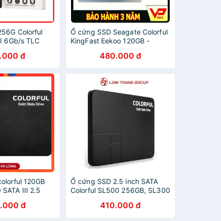
56G Colorful
Ổ cứng SSD Seagate Colorful
II 6Gb/s TLC
KingFast Eekoo 120GB -
240GB dùng cho laptop máy
.000 đ
480.000 đ
tính bảo hành 3 năm
olorful 120GB
Ổ cứng SSD 2.5 inch SATA
SATA III 2.5
Colorful SL500 256GB, SL300
160GB 128GB - bảo hành 3
.000 đ
410.000 đ
năm SD04 SD05 SD06