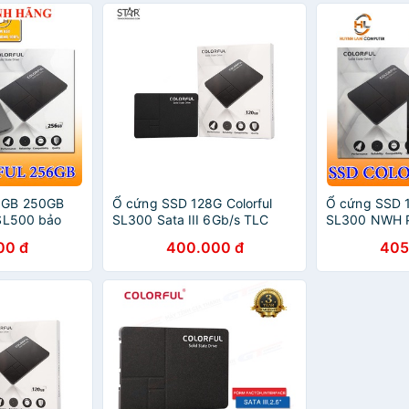
6GB 250GB
Ổ cứng SSD 128G Colorful
Ổ cứng SSD 1
 SL500 bảo
SL300 Sata III 6Gb/s TLC
SL300 NWH P
00 đ
400.000 đ
405