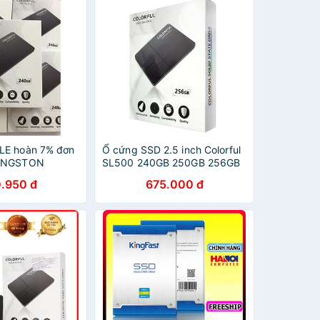
LE hoàn 7% đơn
Ổ cứng SSD 2.5 inch Colorful
KINGSTON
SL500 240GB 250GB 256GB
new BH36T rẻ
- bảo hành 3 năm - SD06
.950 đ
675.000 đ
 máy. Hỗ trợ cài
SD60
 cầu