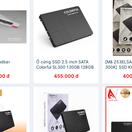
dbar
Ổ cứng SSD 2.5 inch SATA
[Mã 253ELSA
Colorful SL300 120GB 128GB
300K] SSD 
160GB, SL500 240GB 250GB
240GB A400 
00 đ
455.000 đ
400
256GB - bảo hành 3 năm
như hàng bóc
win theo yêu