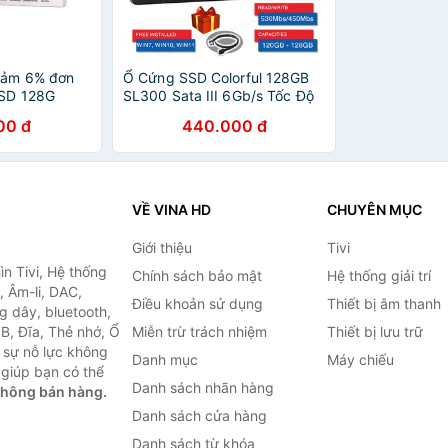
iảm 6% đơn
Ổ Cứng SSD Colorful 128GB
SD 128G
SL300 Sata III 6Gb/s Tốc Độ
ata III 6Gb/s
530/450Mbs - BH 3 Năm
00 đ
440.000 đ
hính Hãng 36
Chính Hãng Network Hub
(NWH)
VỀ VINA HD
CHUYÊN MỤC
Giới thiệu
Tivi
ìn Tivi, Hệ thống
Chính sách bảo mật
Hệ thống giải trí
, Âm-li, DAC,
Điều khoản sử dụng
Thiết bị âm thanh
g dây, bluetooth,
SB, Đĩa, Thẻ nhớ, Ổ
Miễn trừ trách nhiệm
Thiết bị lưu trữ
 sự nỗ lực không
Danh mục
Máy chiếu
giúp bạn có thể
Danh sách nhãn hàng
không bán hàng.
Danh sách cửa hàng
Danh sách từ khóa