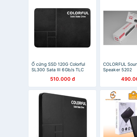
Ổ cứng SSD 120G Colorful
COLORFUL Soun
SL300 Sata III 6Gb/s TLC
Speaker 5202
510.000 đ
490.0