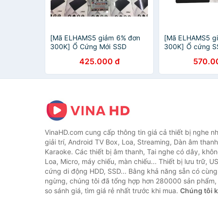
[Mã ELHAMS5 giảm 6% đơn
[Mã ELHAMS5 g
300K] Ổ Cứng Mới SSD
300K] Ổ cứng S
Colorful,team 120G cài sẵn
Colorful SL300 S
425.000 đ
570.0
Window theo yêu cầu
TLC Bảo Hành C
Tháng
VinaHD.com cung cấp thông tin giá cả thiết bị nghe nh
giải trí, Android TV Box, Loa, Streaming, Dàn âm thanh
Karaoke. Các thiết bị âm thanh, Tai nghe có dây, khôn
Loa, Micro, máy chiếu, màn chiếu... Thiết bị lưu trữ, U
cứng di động HDD, SSD... Bằng khả năng sẵn có cùng
ngừng, chúng tôi đã tổng hợp hơn 280000 sản phẩm, 
so sánh giá, tìm giá rẻ nhất trước khi mua.
Chúng tôi 