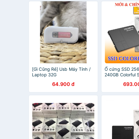
[Gì Cũng Rẻ] Usb Máy Tính /
Ổ cứng SSD 25
Laptop 32G
240GB Colorful
hành 2 năm
64.900 đ
693.0