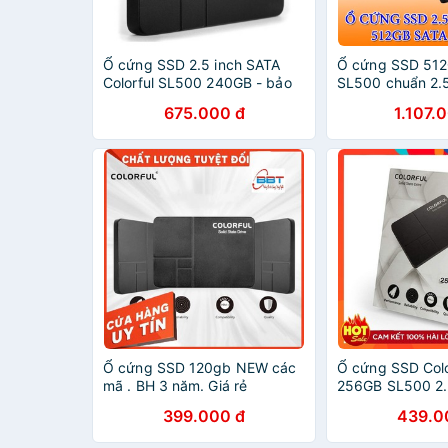
Ổ cứng SSD 2.5 inch SATA
Ổ cứng SSD 512G
Colorful SL500 240GB - bảo
SL500 chuẩn 2.
hành 3 năm
tốc độ cao chín
675.000 đ
1.107.
phân phối
Ổ cứng SSD 120gb NEW các
Ổ cứng SSD Col
mã . BH 3 năm. Giá rẻ
256GB SL500 2.
399.000 đ
439.0