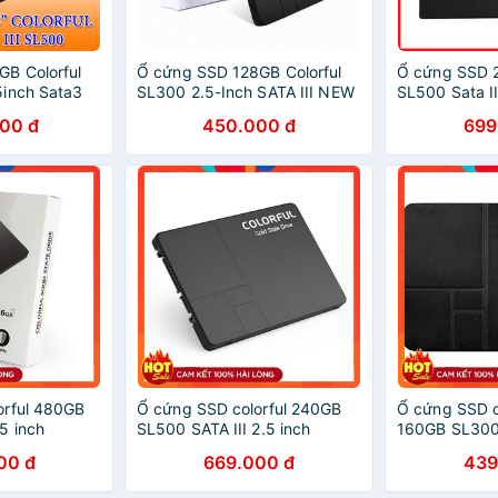
B Colorful
Ổ cứng SSD 128GB Colorful
Ổ cứng SSD 2
5inch Sata3
SL300 2.5-Inch SATA III NEW
SL500 Sata I
h hãng - NWH
chính hãng
000 đ
450.000 đ
699
orful 480GB
Ổ cứng SSD colorful 240GB
Ổ cứng SSD c
5 inch
SL500 SATA III 2.5 inch
160GB SL300 
inch
00 đ
669.000 đ
439