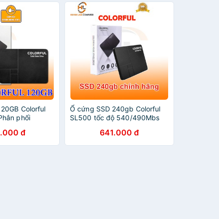
20GB Colorful
Ổ cứng SSD 240gb Colorful
hân phối
SL500 tốc độ 540/490Mbs
NWH phân phối
.000 đ
641.000 đ