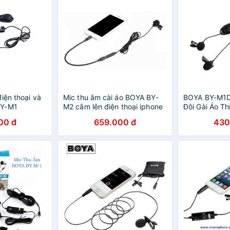
iện thoại và
Mic thu âm cài áo BOYA BY-
BOYA BY-M1D
BY-M1
M2 cắm lên điện thoại iphone
Đôi Gài Áo T
ipad để thu tiếng - hàng chính
Cuộc Họp, Ph
00 đ
659.000 đ
430
hãng
Chính Hãng