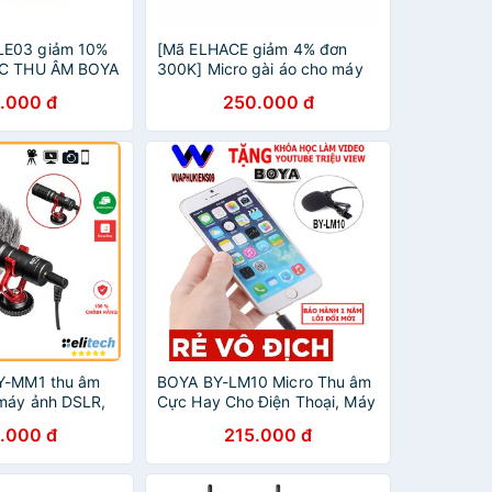
E03 giảm 10%
[Mã ELHACE giảm 4% đơn
IC THU ÂM BOYA
300K] Micro gài áo cho máy
 CHO ĐIỆN
quay Boya BY-M1(Đen)
.000 đ
250.000 đ
ẢNH CHÍNH
BY-MM1 thu âm
BOYA BY-LM10 Micro Thu âm
máy ảnh DSLR,
Cực Hay Cho Điện Thoại, Máy
, và điện thoại -
Tính bảng
.000 đ
215.000 đ
Hãng