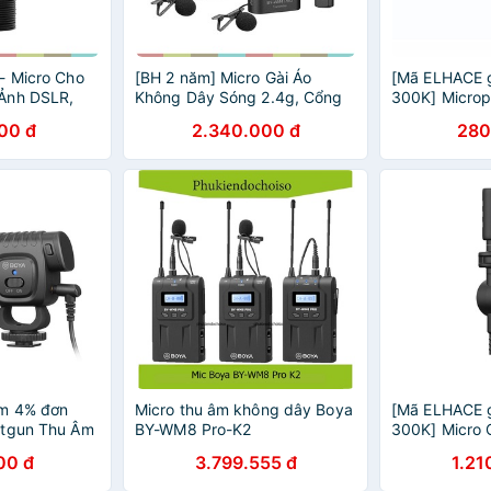
- Micro Cho
[BH 2 năm] Micro Gài Áo
[Mã ELHACE 
Ảnh DSLR,
Không Dây Sóng 2.4g, Cổng
300K] Micro
ng, Dây Dài
Type-C Cho Smartphone
Boya BY-VM0
00 đ
2.340.000 đ
280
Boya BY-WM4 Pro-K5 / Pro-
K6
m 4% đơn
Micro thu âm không dây Boya
[Mã ELHACE 
otgun Thu Âm
BY-WM8 Pro-K2
300K] Micro
 Máy Ảnh,
Thu Âm Cho 
00 đ
3.799.555 đ
1.21
 BY-BM3011
Android Boy