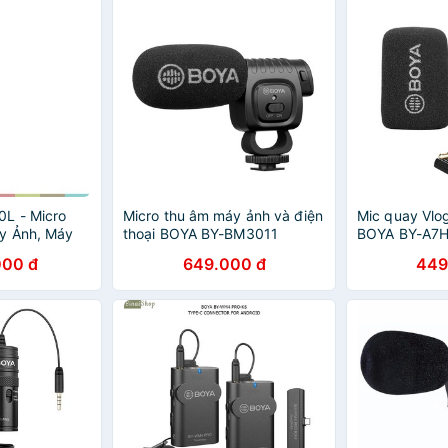
L - Micro
Micro thu âm máy ảnh và điện
Mic quay Vlog
y Ảnh, Máy
thoại BOYA BY-BM3011
BOYA BY-A7H
ụng Phỏng
000 đ
649.000 đ
449
 Ghi Hình