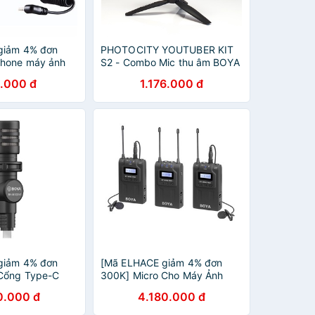
giảm 4% đơn
PHOTOCITY YOUTUBER KIT
phone máy ảnh
S2 - Combo Mic thu âm BOYA
1
BY-MM1 và phụ kiện dành cho
.000 đ
1.176.000 đ
Điện thoại cổng 3.5mm
giảm 4% đơn
[Mã ELHACE giảm 4% đơn
 Cổng Type-C
300K] Micro Cho Máy Ảnh
Smartphone
Máy Quay Boya BY-WM8 Pro-
0.000 đ
4.180.000 đ
a BY-M100UC
K2