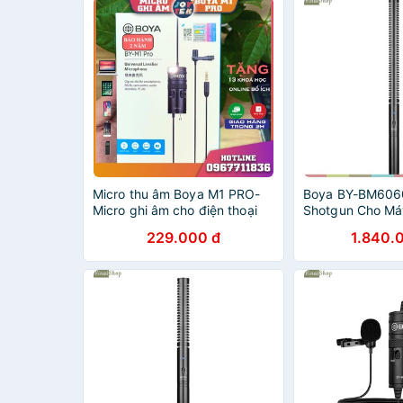
Micro thu âm Boya M1 PRO-
Boya BY-BM6060
Micro ghi âm cho điện thoại
Shotgun Cho Má
máy tính dùng dạy học
Quay, Chuyên D
229.000 đ
1.840.
livestream làm vlog - Hàng
Vấn, Quay Phim,
chính hãng boya
Ngoài Trời