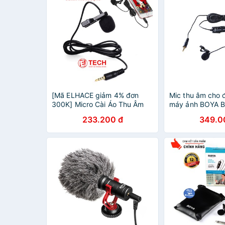
[Mã ELHACE giảm 4% đơn
Mic thu âm cho đ
300K] Micro Cài Áo Thu Âm
máy ảnh BOYA 
Cho Điện Thoại BOYA BY-
233.200 đ
349.0
LM10