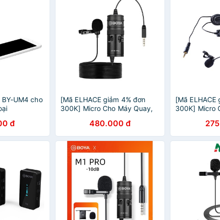
a BY-UM4 cho
[Mã ELHACE giảm 4% đơn
[Mã ELHACE 
oại
300K] Micro Cho Máy Quay,
300K] Micro 
Máy Ảnh DSLR, Điện Thoại Di
Thoại, Máy Q
00 đ
480.000 đ
275
Động, Dây Dài 6m Boya BY-
M1 Pro