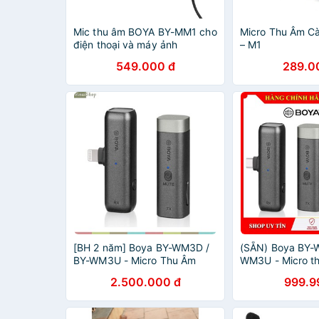
Mic thu âm BOYA BY-MM1 cho
Micro Thu Âm Cà
điện thoại và máy ảnh
– M1
549.000 đ
289.0
[BH 2 năm] Boya BY-WM3D /
(SẴN) Boya BY-
BY-WM3U - Micro Thu Âm
WM3U - Micro t
Không Dây Cho Các Thiết Bị
dây dành Smart
2.500.000 đ
999.9
IOS Cameras, Smartphone
hành Android, i
2.4G
máy quay, Gopr