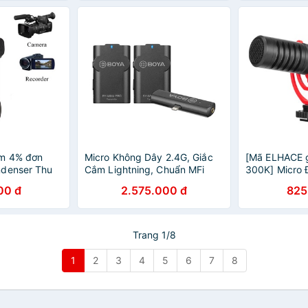
m 4% đơn
Micro Không Dây 2.4G, Giắc
[Mã ELHACE 
ndenser Thu
Cắm Lightning, Chuẩn MFi
300K] Micro 
ho Máy Quay,
Cho Điện Thoại, Máy Tính
Âm Cho Điện 
00 đ
2.575.000 đ
825
Boya BY-M4OD
Bảng IOS Boya BY-WM4 Pro-
DSLR, Máy Tí
K3 / Pro-K4
MM1+
Trang 1/8
1
2
3
4
5
6
7
8