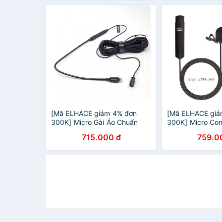
[Mã ELHACE giảm 4% đơn
[Mã ELHACE giả
300K] Micro Gài Áo Chuẩn
300K] Micro Co
MFi Cho Các Thiết Bị IOS
Âm Đa Hướng C
715.000 đ
759.0
Boya BY-M2
Giắc Cắm XLR 