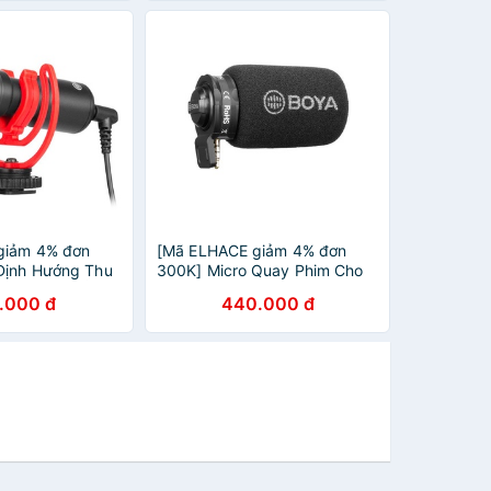
giảm 4% đơn
[Mã ELHACE giảm 4% đơn
Định Hướng Thu
300K] Micro Quay Phim Cho
Thoại, Máy Ảnh,
Điện Thoại Boya BY-A7H
.000 đ
440.000 đ
nh Boya BY-