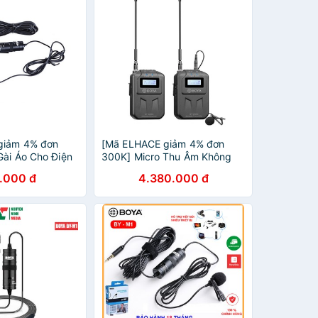
giảm 4% đơn
[Mã ELHACE giảm 4% đơn
Gài Áo Cho Điện
300K] Micro Thu Âm Không
uay Boya BY-M1
Dây Cho Điện Thoại, Máy Ảnh,
.000 đ
4.380.000 đ
Máy Quay, 48 Kênh Sóng UHF
Boya BY-WM6S