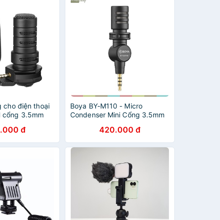
 cho điện thoại
Boya BY-M110 - Micro
 cổng 3.5mm
Condenser Mini Cổng 3.5mm
TRRS Thu Âm Đa Hướng Cho
.000 đ
420.000 đ
Smartphone, Laptop, Tablet