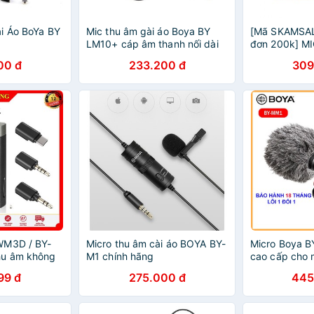
i Áo BoYa BY
Mic thu âm gài áo Boya BY
[Mã SKAMSAL
LM10+ cáp âm thanh nối dài
đơn 200k] M
2m
BY-M1 DÀNH
00 đ
233.200 đ
309
THOẠI, MÁY 
HÃNG
WM3D / BY-
Micro thu âm cài áo BOYA BY-
Micro Boya 
hu âm không
M1 chính hãng
cao cấp cho 
phone hệ điều
action camera
99 đ
275.000 đ
445
OS, camera,
Hàng Chính 
o