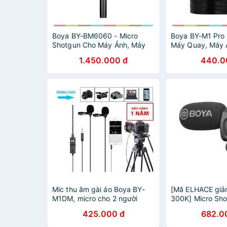
Boya BY-BM6060 - Micro
Boya BY-M1 Pro 
Shotgun Cho Máy Ảnh, Máy
Máy Quay, Máy 
Quay, Chuyên Dụng Phỏng
Điện Thoại Di Độ
1.450.000 đ
440.0
Vấn, Quay Phim, Ghi Hình
6m, Hướng Thu
Ngoài Trời
Omnidirectional.
Mic thu âm gài áo Boya BY-
[Mã ELHACE giả
M1DM, micro cho 2 người
300K] Micro Sh
Cho Điện Thoại,
425.000 đ
682.0
Máy Quay Boya