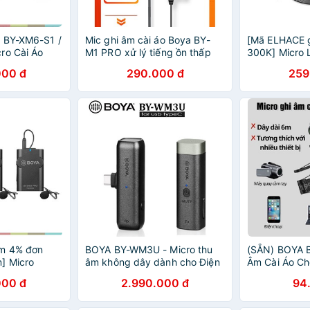
 BY-XM6-S1 /
Mic ghi âm cài áo Boya BY-
[Mã ELHACE 
ro Cài Áo
M1 PRO xử lý tiếng ồn thấp
300K] Micro L
Hz Dành Cho
cho điện thoại , máy tính, máy
Boya BY-M1 M
000 đ
290.000 đ
259
ptop
ảnh bảo hành 12 tháng
Hàng Chính 
m 4% đơn
BOYA BY-WM3U - Micro thu
(SẴN) BOYA B
] Micro
âm không dây dành cho Điện
Âm Cài Áo Ch
ện thoại,
thoại Android và Máy ảnh -
Máy Ảnh - D
000 đ
2.990.000 đ
94
Y-WM4 Pro,
Hàng Chính Hãng
Youtuber, Liv
Chính Hãng 