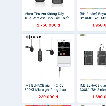
Micro Thu Âm Không Dây
[BH 2 năm] Boya
True-Wireless Cho Các Thiết
BY-XM6-S2 - Mic
Bị IOS, Android Smartphone,
Không Dây 2.4G
2.750.000 đ
1.950.
Cameras 2.4 GHz Boya BY-
Smartphone, La
WM3D / BY-WM3U
[Mã ELHACE giảm 4% đơn
[Mã ELHACE giả
300K] Micro ghi âm gài áo
300K] [BH 2 năm
Boya BY M1DM - 2
không dây cho đi
239.000 đ
1.680.
microphone thu âm cùng lúc
máy ảnh Boya B
Pro-K2