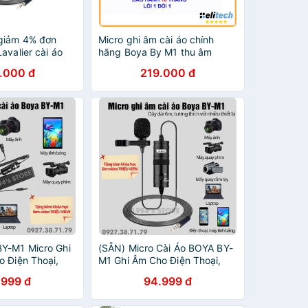
giảm 4% đơn
Micro ghi âm cài áo chính
avalier cài áo
hãng Boya By M1 thu âm
ic Thu Âm -
chuyên nghiệp cho youtuber,
.000 đ
219.000 đ
Hãng
livestream, tiktok
Y-M1 Micro Ghi
(SẴN) Micro Cài Áo BOYA BY-
o Điện Thoại,
M1 Ghi Âm Cho Điện Thoại,
ành Cho
Máy Quay Phim Chính Hãng -
.999 đ
94.999 đ
estream, Tiktok -
Kèm Pin - Tặng Kèm Khoá Học
BOYA
Làm Video