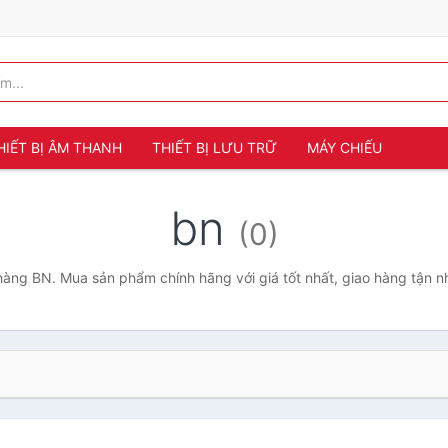
HIẾT BỊ ÂM THANH
THIẾT BỊ LƯU TRỮ
MÁY CHIẾU
bn
(0)
àng BN. Mua sản phẩm chính hãng với giá tốt nhất, giao hàng tận n