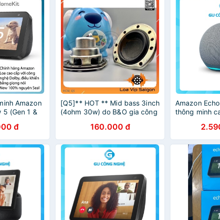
 minh Amazon
[Q5]** HOT ** Mid bass 3inch
Amazon Echo 
 5 (Gen 1 &
(4ohm 30w) do B&O gia công
thông minh c
lý ảo Alexa
cho amazon Echo gen 4
tích hợp trun
000 đ
160.000 đ
2.59
nhà thông mi