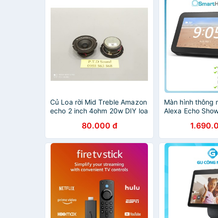
Củ Loa rời Mid Treble Amazon
Màn hình thông
echo 2 inch 4ohm 20w DIY loa
Alexa Echo Show
âm cao, chức năng vượt mức
2), tích hợp trợ 
80.000 đ
1.690.
giá từ PTD Sound