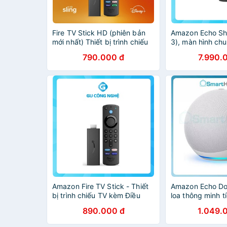
Fire TV Stick HD (phiên bản
Amazon Echo Sh
mới nhất) Thiết bị trình chiếu
3), màn hình ch
TV của Amazon có trợ lý ảo
cấp tích hợp Ale
790.000 đ
7.990.
Alexa với remote kèm theo
Amazon Fire TV Stick - Thiết
Amazon Echo Dot
bị trình chiếu TV kèm Điều
loa thông minh tí
khiển giọng nói Alexa
ảo Alexa
890.000 đ
1.049.