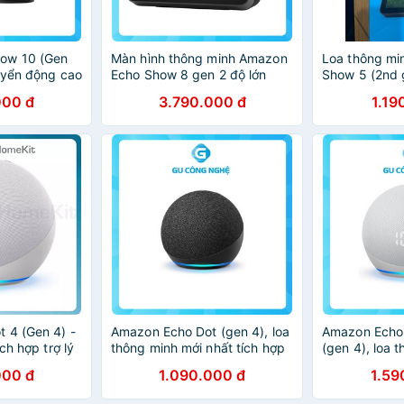
ow 10 (Gen
Màn hình thông minh Amazon
Loa thông mi
uyển động cao
Echo Show 8 gen 2 độ lớn
Show 5 (2nd 
xa
màn 8″, camera 13MP
Nguyên Seal
000 đ
3.790.000 đ
1.19
 4 (Gen 4) -
Amazon Echo Dot (gen 4), loa
Amazon Echo 
ch hợp trợ lý
thông minh mới nhất tích hợp
(gen 4), loa 
trợ lý Alexa
hợp Alexa và
000 đ
1.090.000 đ
1.59