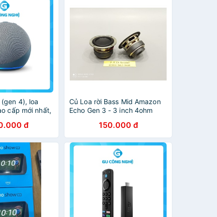
(gen 4), loa
Củ Loa rời Bass Mid Amazon
ao cấp mới nhất,
Echo Gen 3 - 3 inch 4ohm
g tâm điều khiển
20w. DIY loa di động, loa
0.000 đ
150.000 đ
nh
thông minh từ PTD Sound