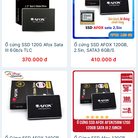
Ổ cứng SSD 120G Afox Sata
Ổ cứng SSD AFOX 120GB,
III 6Gb/s TLC
2.5in, SATA3 6GB/S
370.000 đ
410.000 đ
Ổ Cứng SSD AFOX 240GB
Ổ Cứng SSD Afox 120GB