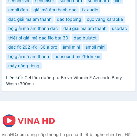
sennheiser
senheiser
sound card
soundcard
fiio
ampli đèn
giải mã âm thanh dac
fx audio
dac giải mã âm thanh
dac topping
cục vang karaoke
bộ giải mã âm thanh dac
dau giai ma am thanh
usbdac
thiết bị giải mã dac fiio bta 30
dac bulutct
dac fx 202 -fx -36 a pro
âmli mini
ampli mini
bộ giải mã âm thanh
nobsound ms-10dmkiii
máy nâng tieng
Liên kết:
Gel tắm dưỡng từ Bơ và Vitamin E Avocado Body
Wash (300ml)
VinaHD.com cung cấp thông tin giá cả thiết bị nghe nhìn Tivi, Hệ