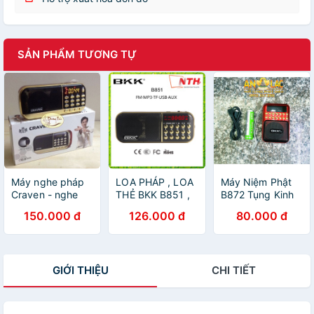
SẢN PHẨM TƯƠNG TỰ
Máy nghe pháp
LOA PHÁP , LOA
Máy Niệm Phật
Craven - nghe
THẺ BKK B851 ,
B872 Tụng Kinh
thẻ nhớ -FM- đọc
KÈM 2 PIN -
nhỏ gọn + bền +
150.000 đ
126.000 đ
80.000 đ
kinh phật pháp
Hàng Chính Hãng
Âm Thanh Tốt Sử
Dụng THẺ NHỚ
BTU (Lưu ý Máy
và Thẻ Nhớ Phân
GIỚI THIỆU
CHI TIẾT
Loại Bán Riêng)