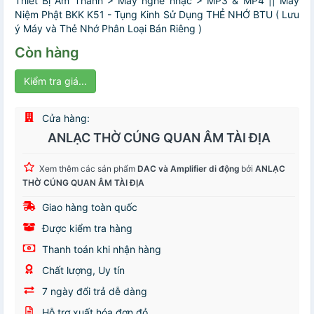
Thiết Bị Âm Thanh > Máy nghe nhạc > MP3 & MP4 || Máy
Niệm Phật BKK K51 - Tụng Kinh Sử Dụng THẺ NHỚ BTU ( Lưu
ý Máy và Thẻ Nhớ Phân Loại Bán Riêng )
Còn hàng
Kiểm tra giá...
Cửa hàng:
ANLẠC THỜ CÚNG QUAN ÂM TÀI ĐỊA
Xem thêm các sản phẩm
DAC và Amplifier di động
bởi
ANLẠC
THỜ CÚNG QUAN ÂM TÀI ĐỊA
Giao hàng toàn quốc
Được kiểm tra hàng
Thanh toán khi nhận hàng
Chất lượng, Uy tín
7 ngày đổi trả dễ dàng
Hỗ trợ xuất hóa đơn đỏ