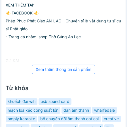
XEM THÊM TẠI:
⚜️ FACEBOOK ⚜️
Pháp Phục Phật Giáo AN LẠC - Chuyên sỉ lẻ vật dụng tu sĩ cư
sĩ Phật giáo
- Trang cá nhân: Ishop Thờ Cúng An Lạc
Giá KAI
Xem thêm thông tin sản phẩm
Từ khóa
khuếch đại wifi
usb sound card
mạch loa kéo công suất lớn
dàn âm thanh
wharfedale
amply karaoke
bộ chuyển đổi âm thanh optical
creative