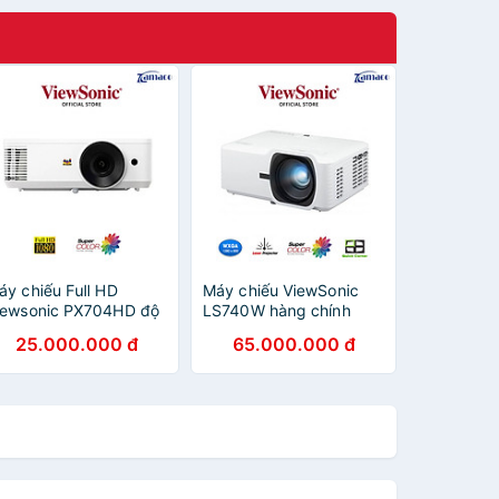
áy chiếu Full HD
Máy chiếu ViewSonic
iewsonic PX704HD độ
LS740W hàng chính
áng 4,000 ANSI
hãng - ZAMACO AUDIO
25.000.000 đ
65.000.000 đ
umens, hàng chính
ãng - ZAMACO AUDIO