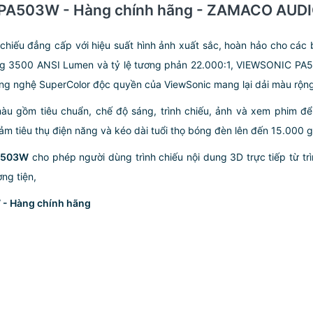
C PA503W - Hàng chính hãng - ZAMACO AUD
hiếu đẳng cấp với hiệu suất hình ảnh xuất sắc, hoàn hảo cho các b
ng 3500 ANSI Lumen và tỷ lệ tương phản 22.000:1, VIEWSONIC PA503
Công nghệ SuperColor độc quyền của ViewSonic mang lại dải màu rộng
àu gồm tiêu chuẩn, chế độ sáng, trình chiếu, ảnh và xem phim để 
 tiêu thụ điện năng và kéo dài tuổi thọ bóng đèn lên đến 15.000 g
PA503W
cho phép người dùng trình chiếu nội dung 3D trực tiếp từ tr
ng tiện,
 - Hàng chính hãng