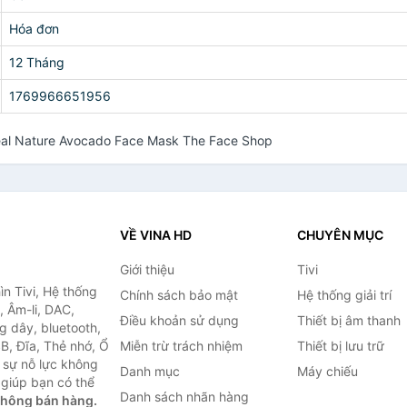
Hóa đơn
12 Tháng
1769966651956
eal Nature Avocado Face Mask The Face Shop
VỀ VINA HD
CHUYÊN MỤC
Giới thiệu
Tivi
ìn Tivi, Hệ thống
Chính sách bảo mật
Hệ thống giải trí
, Âm-li, DAC,
Điều khoản sử dụng
Thiết bị âm thanh
g dây, bluetooth,
SB, Đĩa, Thẻ nhớ, Ổ
Miễn trừ trách nhiệm
Thiết bị lưu trữ
 sự nỗ lực không
Danh mục
Máy chiếu
giúp bạn có thể
Danh sách nhãn hàng
không bán hàng.