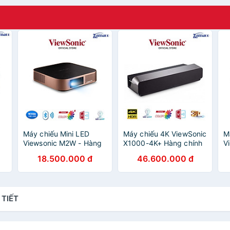
Máy chiếu Mini LED
Máy chiếu 4K ViewSonic
M
Viewsonic M2W - Hàng
X1000-4K+ Hàng chính
V
chính hãng - ZAMACO
hãng
s
18.500.000 đ
46.600.000 đ
O
AUDIO
L
h
 TIẾT