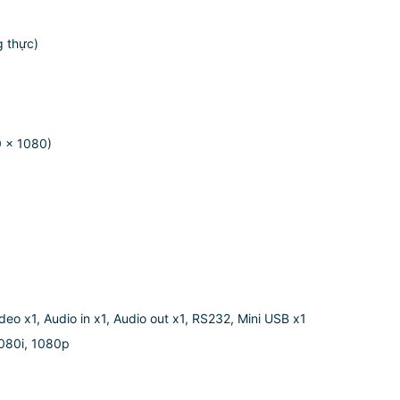
g thực)
0 x 1080)
)
deo x1, Audio in x1, Audio out x1, RS232, Mini USB x1
1080i, 1080p