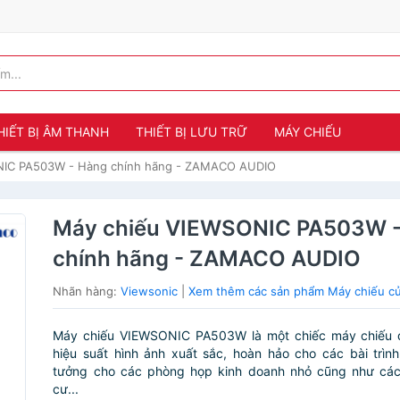
HIẾT BỊ ÂM THANH
THIẾT BỊ LƯU TRỮ
MÁY CHIẾU
NIC PA503W - Hàng chính hãng - ZAMACO AUDIO
Máy chiếu VIEWSONIC PA503W 
chính hãng - ZAMACO AUDIO
Nhãn hàng:
Viewsonic
|
Xem thêm các sản phẩm Máy chiếu c
Máy chiếu VIEWSONIC PA503W là một chiếc máy chiếu 
hiệu suất hình ảnh xuất sắc, hoàn hảo cho các bài trình 
tưởng cho các phòng họp kinh doanh nhỏ cũng như các 
cư...