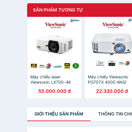
SẢN PHẨM TƯƠNG TỰ
Máy chiếu laser
Máy chiếu Viewsonic
Viewsonic LX700-4K
PG707X 4000 ANSI
tuổi thọ 30000 giờ,
Lumens hàng chính
55.000.000 đ
22.330.000 đ
hàng chính hãng -
hãng - ZAMACO AUDI
ZAMACO AUDIO
GIỚI THIỆU
SẢN PHẨM
THÔNG TIN
CHI