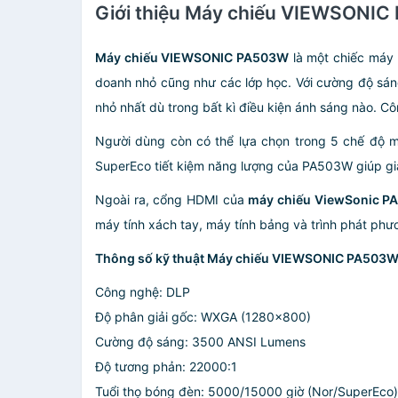
Giới thiệu Máy chiếu VIEWSONI
Máy chiếu VIEWSONIC PA503W
là một chiếc máy c
doanh nhỏ cũng như các lớp học. Với cường độ sá
nhỏ nhất dù trong bất kì điều kiện ánh sáng nào. 
Người dùng còn có thể lựa chọn trong 5 chế độ m
SuperEco tiết kiệm năng lượng của PA503W giúp giảm
Ngoài ra, cổng HDMI của
máy chiếu ViewSonic 
máy tính xách tay, máy tính bảng và trình phát phươ
Thông số kỹ thuật Máy chiếu VIEWSONIC PA503W
Công nghệ: DLP
Độ phân giải gốc: WXGA (1280x800)
Cường độ sáng: 3500 ANSI Lumens
Độ tương phản: 22000:1
Tuổi thọ bóng đèn: 5000/15000 giờ (Nor/SuperEco)