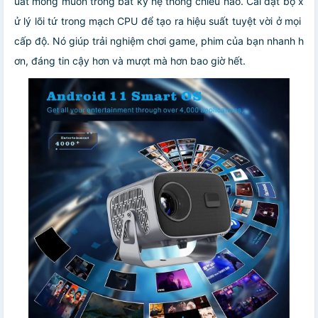
uất mong muốn trong bất kỳ hệ thống chiếu nào. Cài đặt bộ x
ử lý lõi tứ trong mạch CPU để tạo ra hiệu suất tuyệt vời ở mọi
cấp độ. Nó giúp trải nghiệm chơi game, phim của bạn nhanh h
ơn, đáng tin cậy hơn và mượt mà hơn bao giờ hết.