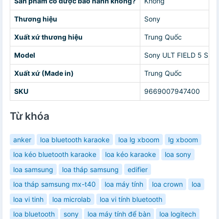
Sản phẩm có được bảo hành không?
Không
Thương hiệu
Sony
Xuất xứ thương hiệu
Trung Quốc
Model
Sony ULT FIELD 5 SR
Xuất xứ (Made in)
Trung Quốc
SKU
9669007947400
Từ khóa
anker
loa bluetooth karaoke
loa lg xboom
lg xboom
loa kéo bluetooth karaoke
loa kéo karaoke
loa sony
loa samsung
loa tháp samsung
edifier
loa tháp samsung mx-t40
loa máy tính
loa crown
loa
loa vi tinh
loa microlab
loa vi tính bluetooth
loa bluetooth
sony
loa máy tính để bàn
loa logitech