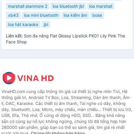
marshall stanmore 2
loa bluetooth jbl
loa marshall
xb43
loa mini bluetooth
loa kiểm âm
bose
loa hát karaoke
jbl
Liên kết:
Son đa năng Flat Glossy Lipstick PK01 Lily Pink The
Face Shop
VinaHD.com cung cấp thông tin giá cả thiết bị nghe nhìn Tivi, Hệ
thống giải trí, Android TV Box, Loa, Streaming, Dàn âm thanh, Âm-
li, DAC, Karaoke. Các thiết bị âm thanh, Tai nghe có dây, không
dây, bluetooth, Loa, Micro, máy chiếu, màn chiếu... Thiết bị lưu trữ,
USB, Đĩa, Thẻ nhớ, Ổ cứng di động HDD, SSD... Bằng khả năng
sẵn có cùng sự nỗ lực không ngừng, chúng tôi đã tổng hợp hơn
280000 sản phẩm, giúp bạn có thể so sánh giá, tìm giá rẻ nhất
trước khi mua.
Chúng tôi không bán hàng.