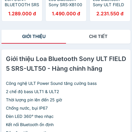
BLUETOOTH SRS
Sony SRS-XB100
Sony ULT FIELD
- XB100 - HÀNG
- Hàng chính
1 - Hàng Chính
1.289.000 đ
1.490.000 đ
2.231.550 đ
CHÍNH HÃNG
hãng
Hãng
GIỚI THIỆU
CHI TIẾT
Giới thiệu Loa Bluetooth Sony ULT FIELD
5 SRS-ULT50 - Hàng chính hãng
Công nghệ ULT Power Sound tăng cường bass
2 chế độ bass ULT1 & ULT2
Thời lượng pin lên đến 25 giờ
Chống nước, bụi IP67
Đèn LED 360° theo nhạc
Kết nối Bluetooth ổn định