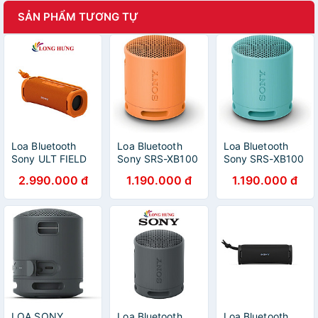
SẢN PHẨM TƯƠNG TỰ
Loa Bluetooth
Loa Bluetooth
Loa Bluetooth
Sony ULT FIELD
Sony SRS-XB100
Sony SRS-XB100
1 SRS-ULT10 -
- Hàng Chính
- Hàng Chính
2.990.000 đ
1.190.000 đ
1.190.000 đ
Hàng chính hãng
Hãng
Hãng
LOA SONY
Loa Bluetooth
Loa Bluetooth