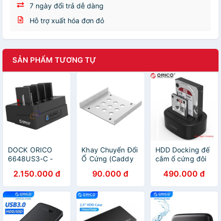
7 ngày đổi trả dễ dàng
Hỗ trợ xuất hóa đơn đỏ
SẢN PHẨM TƯƠNG TỰ
DOCK ORICO
Khay Chuyển Đổi
HDD Docking đế
6648US3-C -
Ổ Cứng (Caddy
cắm ổ cứng đôi
CLONE DISK
bay) Orico
Orico 6228US3
2.150.000 đ
90.000 đ
490.000 đ
AC325-1S-V1-
USB 3.0 ( 2 khe
SV-BP Từ 2.5"
cắm ) dùng cho
sang 3.5"
HDD 2.5'', 3.5''
(Caddy Tray
và SSD 2.5 inch
Adapter) - Hàng
Chính Hãng