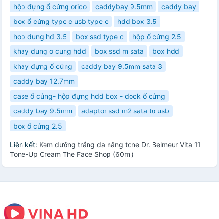
hộp đựng ổ cứng orico
caddybay 9.5mm
caddy bay
box ổ cứng type c usb type c
hdd box 3.5
hop dung hđ 3.5
box ssd type c
hộp ổ cứng 2.5
khay dung o cung hdd
box ssd m sata
box hdd
khay đựng ổ cứng
caddy bay 9.5mm sata 3
caddy bay 12.7mm
case ổ cứng- hộp đựng hdd box - dock ổ cứng
caddy bay 9.5mm
adaptor ssd m2 sata to usb
box ổ cứng 2.5
Liên kết:
Kem dưỡng trắng da nâng tone Dr. Belmeur Vita 11
Tone-Up Cream The Face Shop (60ml)