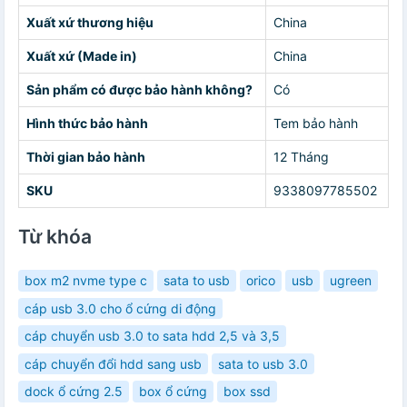
Xuất xứ thương hiệu
China
Xuất xứ (Made in)
China
Sản phẩm có được bảo hành không?
Có
Hình thức bảo hành
Tem bảo hành
Thời gian bảo hành
12 Tháng
SKU
9338097785502
Từ khóa
box m2 nvme type c
sata to usb
orico
usb
ugreen
cáp usb 3.0 cho ổ cứng di động
cáp chuyển usb 3.0 to sata hdd 2,5 và 3,5
cáp chuyển đổi hdd sang usb
sata to usb 3.0
dock ổ cứng 2.5
box ổ cứng
box ssd