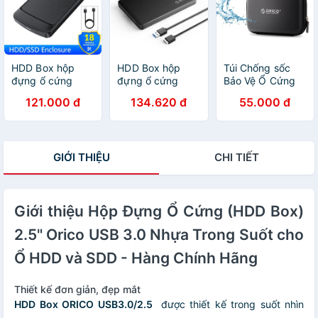
HDD Box hộp
HDD Box hộp
Túi Chống sốc
đựng ổ cứng
đựng ổ cứng
Bảo Vệ Ổ Cứng
ORICO 2020U3
Orico 2577U3
Orico PHB-25
121.000 đ
134.620 đ
55.000 đ
2.5 inch cổng
2,5 inch Hộp
(Màu đen, xanh,
Sata 3.0 và USB
đựng ổ cứng
hồng)
3.0 5gbps cho
SSD / HDD USB
SSD/HDD 4TB -
3.0 SATA chính
GIỚI THIỆU
CHI TIẾT
Hàng Chính Hãng
hãng
Giới thiệu Hộp Đựng Ổ Cứng (HDD Box)
2.5" Orico USB 3.0 Nhựa Trong Suốt cho
Ổ HDD và SDD - Hàng Chính Hãng
Thiết kế đơn giản, đẹp mắt
HDD Box ORICO USB3.0/2.5
được thiết kế trong suốt nhìn