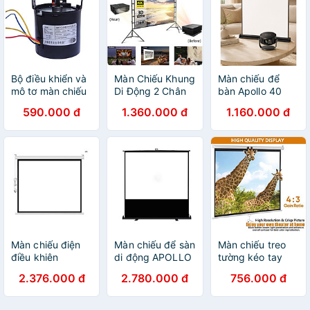
Bộ điều khiển và
Màn Chiếu Khung
Màn chiếu để
mô tơ màn chiếu
Di Động 2 Chân
bàn Apollo 40
điện Apollo RF01,
Tripod Apollo
inch, 50 inch,
590.000 đ
1.360.000 đ
1.160.000 đ
dùng để sửa
100-120 Inch, Tỷ
chuyên dành cho
chữa màn chiếu
Lệ 16:9 - Gấp
máy chiếu mini,
tất cả các hãng
Gọn, Trình chiếu
gọn nhẹ, di động
có trên thị trường
ngoài trời - Hàng
- Hàng nhập
( hàng chính
nhập khẩu
khẩu
hãng )
Màn chiếu điện
Màn chiếu để sàn
Màn chiếu treo
điều khiên
di động APOLLO
tường kéo tay
remote Apollo/
tỷ lệ 4:3, kéo tay,
Apollo/ Prima
2.376.000 đ
2.780.000 đ
756.000 đ
Prima chính hãng
nhiều kích thước
kích thước từ 84
kích thước 85
50-120 inch -
inch đến 150inch
inch tới 300 inch
Hàng nhập khẩu
tỉ lệ 4:3 - Hàng