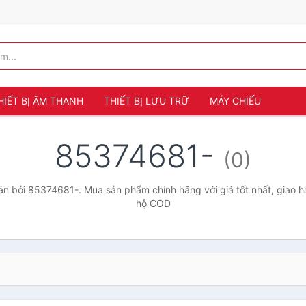
HIẾT BỊ ÂM THANH
THIẾT BỊ LƯU TRỮ
MÁY CHIẾU
85374681-
(0)
n bởi 85374681-. Mua sản phẩm chính hãng với giá tốt nhất, giao hà
hộ COD