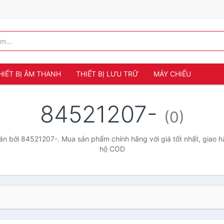
HIẾT BỊ ÂM THANH
THIẾT BỊ LƯU TRỮ
MÁY CHIẾU
84521207-
(0)
n bởi 84521207-. Mua sản phẩm chính hãng với giá tốt nhất, giao hà
hộ COD