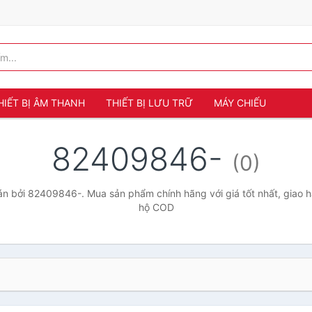
HIẾT BỊ ÂM THANH
THIẾT BỊ LƯU TRỮ
MÁY CHIẾU
82409846-
(0)
n bởi 82409846-. Mua sản phẩm chính hãng với giá tốt nhất, giao hà
hộ COD