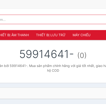
HIẾT BỊ ÂM THANH
THIẾT BỊ LƯU TRỮ
MÁY CHIẾU
59914641-
(0)
n bởi 59914641-. Mua sản phẩm chính hãng với giá tốt nhất, giao hà
hộ COD