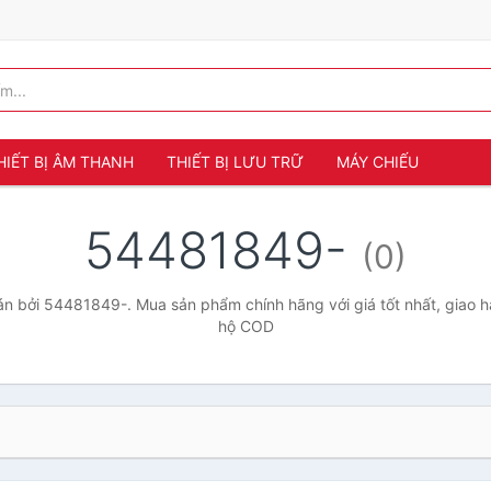
HIẾT BỊ ÂM THANH
THIẾT BỊ LƯU TRỮ
MÁY CHIẾU
54481849-
(0)
n bởi 54481849-. Mua sản phẩm chính hãng với giá tốt nhất, giao hà
hộ COD