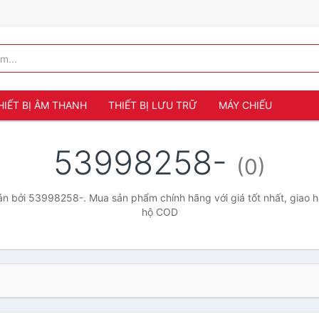
HIẾT BỊ ÂM THANH
THIẾT BỊ LƯU TRỮ
MÁY CHIẾU
53998258-
(0)
n bởi 53998258-. Mua sản phẩm chính hãng với giá tốt nhất, giao hà
hộ COD