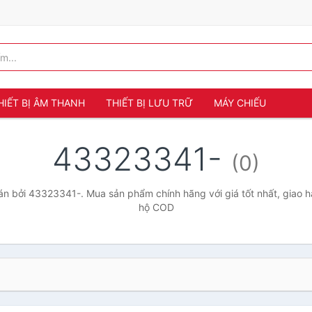
HIẾT BỊ ÂM THANH
THIẾT BỊ LƯU TRỮ
MÁY CHIẾU
43323341-
(0)
n bởi 43323341-. Mua sản phẩm chính hãng với giá tốt nhất, giao hà
hộ COD