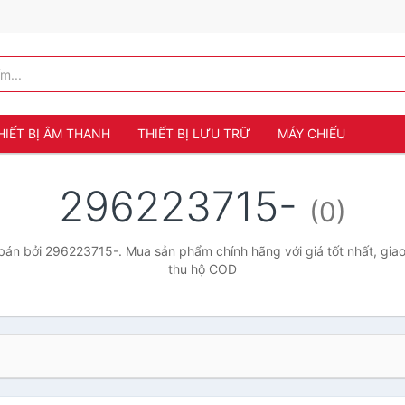
HIẾT BỊ ÂM THANH
THIẾT BỊ LƯU TRỮ
MÁY CHIẾU
296223715-
(0)
án bởi 296223715-. Mua sản phẩm chính hãng với giá tốt nhất, giao
thu hộ COD