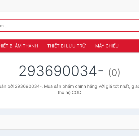
HIẾT BỊ ÂM THANH
THIẾT BỊ LƯU TRỮ
MÁY CHIẾU
293690034-
(0)
án bởi 293690034-. Mua sản phẩm chính hãng với giá tốt nhất, giao
thu hộ COD