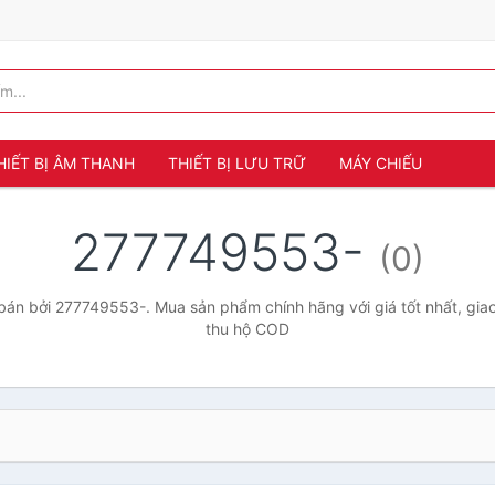
HIẾT BỊ ÂM THANH
THIẾT BỊ LƯU TRỮ
MÁY CHIẾU
277749553-
(0)
án bởi 277749553-. Mua sản phẩm chính hãng với giá tốt nhất, giao
thu hộ COD