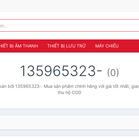
HIẾT BỊ ÂM THANH
THIẾT BỊ LƯU TRỮ
MÁY CHIẾU
135965323-
(0)
án bởi 135965323-. Mua sản phẩm chính hãng với giá tốt nhất, giao
thu hộ COD