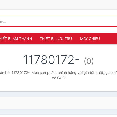
HIẾT BỊ ÂM THANH
THIẾT BỊ LƯU TRỮ
MÁY CHIẾU
11780172-
(0)
n bởi 11780172-. Mua sản phẩm chính hãng với giá tốt nhất, giao hà
hộ COD